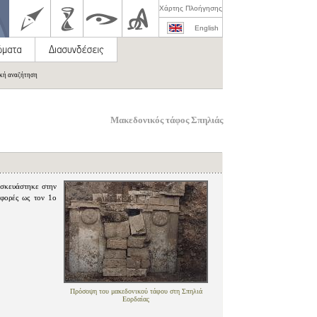
Χάρτης Πλοήγησης
English
ική αναζήτηση
Μακεδονικός τάφος Σπηλιάς
ασκευάστηκε στην
 φορές ως τον 1ο
Πρόσοψη του μακεδονικού τάφου στη Σπηλιά
Εορδαίας