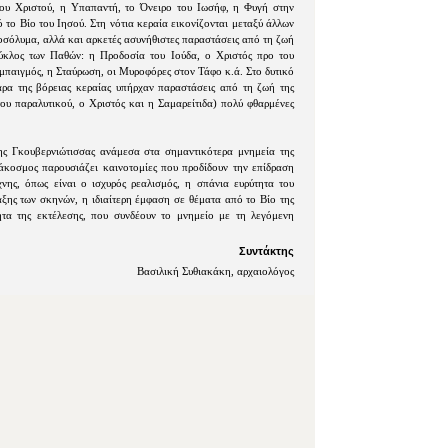
του Χριστού, η Υπαπαντή, το Όνειρο του Ιωσήφ, η Φυγή στην
το Βίο του Ιησού. Στη νότια κεραία εικονίζονται μεταξύ άλλων
οσόλυμα, αλλά και αρκετές ασυνήθιστες παραστάσεις από τη ζωή
κύκλος των Παθών: η Προδοσία του Ιούδα, ο Χριστός προ του
μπαιγμός, η Σταύρωση, οι Μυροφόρες στον Τάφο κ.ά. Στο δυτικό
ρα της βόρειας κεραίας υπήρχαν παραστάσεις από τη ζωή της
υ παραλυτικού, ο Χριστός και η Σαμαρείτιδα) πολύ φθαρμένες
ης Γκουβερνιώτισσας ανάμεσα στα σημαντικότερα μνημεία της
άκοσμος παρουσιάζει καινοτομίες που προδίδουν την επίδραση
νης, όπως είναι ο ισχυρός ρεαλισμός, η σπάνια ευρύτητα του
αξης των σκηνών, η ιδιαίτερη έμφαση σε θέματα από το Βίο της
τα της εκτέλεσης, που συνδέουν το μνημείο με τη λεγόμενη
Συντάκτης
Βασιλική Συθιακάκη, αρχαιολόγος