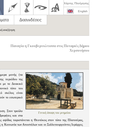
Χάρτης Πλοήγησης
English
ική αναζήτηση
Παναγία η Γκουβερνιώτισσα στις Ποταμιές Δήμου
Χερσονήσου
ήμερα μονής (τα
ης περιόδου της
να με το Δουκικό
τονικό τύπο του
κό σκέλος είναι
μούν το εσωτερικό
οση. Στον τρούλο
Γενική άποψη του μνημείου
Προφήτες και στα
της αψίδας παριστάνεται η Θεοτόκος στον τύπο της Πλατυτέρας,
 η Κοινωνία των Αποστόλων και οι Συλλειτουργούντες Ιεράρχες.