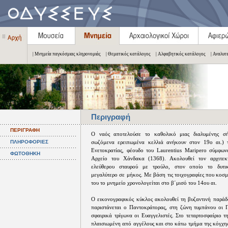
| Μνημεία παγκόσμιας κληρονομιάς
| Θεματικός κατάλογος
| Αλφαβητικός κατάλογος
| Αναλυτ
Περιγραφή
ΠΕΡΙΓΡΑΦΗ
Ο ναός αποτελούσε το καθολικό μιας διαλυμένης σ
ΠΛΗΡΟΦΟΡΙΕΣ
σωζόμενα ερειπωμένα κελλιά ανήκουν στον 19ο αι.) τ
Ενετοκρατίας, φέουδο του Laurentius Maripero σύμφω
ΦΩΤΟΘΗΚΗ
Αρχείο του Χάνδακα (1368). Ακολουθεί τον αρχιτεκ
ελεύθερου σταυρού με τρούλο, στον οποίο το δυτι
μεγαλύτερο σε μήκος. Με βάση τις τοιχογραφίες που κοσ
του το μνημείο χρονολογείται στο β΄μισό του 14ου αι.
Ο εικονογραφικός κύκλος ακολουθεί τη βυζαντινή παράδ
παριστάνεται ο Παντοκράτορας, στη ζώνη τυμπάνου οι 
σφαιρικά τρίγωνα οι Ευαγγελιστές. Στο τεταρτοσφαίριο 
πλαισιωμένη από αγγέλους και στο κάτω τμήμα της κόγχης