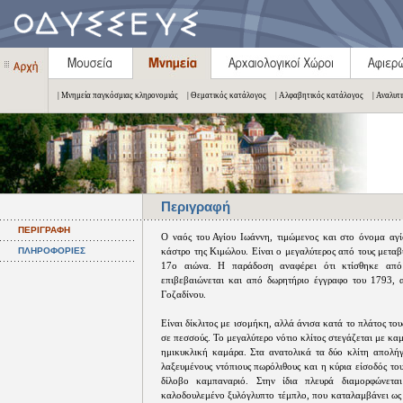
| Μνημεία παγκόσμιας κληρονομιάς
| Θεματικός κατάλογος
| Αλφαβητικός κατάλογος
| Αναλυτ
Περιγραφή
ΠΕΡΙΓΡΑΦΗ
Ο ναός του Αγίου Ιωάννη, τιμώμενος και στο όνομα αγί
ΠΛΗΡΟΦΟΡΙΕΣ
κάστρο της Κιμώλου. Είναι ο μεγαλύτερος από τους μεταβ
17ο αιώνα. Η παράδοση αναφέρει ότι κτίσθηκε απ
επιβεβαιώνεται και από δωρητήριο έγγραφο του 1793, α
Γοζαδίνου.
Είναι δίκλιτος με ισομήκη, αλλά άνισα κατά το πλάτος του
σε πεσσούς. Το μεγαλύτερο νότιο κλίτος στεγάζεται με κα
ημικυκλική καμάρα. Στα ανατολικά τα δύο κλίτη απολήγο
λαξευμένους ντόπιους πωρόλιθους και η κύρια είσοδός το
δίλοβο καμπαναριό. Στην ίδια πλευρά διαμορφώνετα
καλοδουλεμένο ξυλόγλυπτο τέμπλο, που καταλαμβάνει ως ε