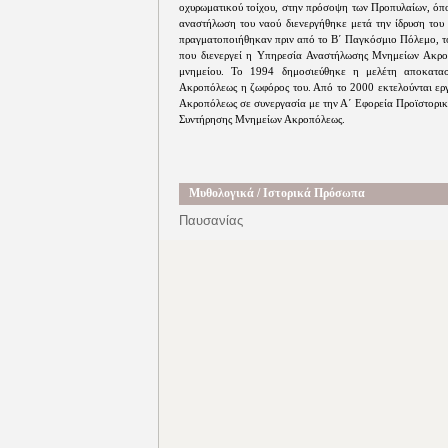
οχυρωματικού τοίχου, στην πρόσοψη των Προπυλαίων, όπο
αναστήλωση του ναού διενεργήθηκε μετά την ίδρυση του 
πραγματοποιήθηκαν πριν από το Β΄ Παγκόσμιο Πόλεμο, το
που διενεργεί η Υπηρεσία Αναστήλωσης Μνημείων Ακροπ
μνημείου. Το 1994 δημοσιεύθηκε η μελέτη αποκατα
Ακροπόλεως η ζωφόρος του. Από το 2000 εκτελούνται ε
Ακροπόλεως σε συνεργασία με την Α΄ Εφορεία Προϊστορικ
Συντήρησης Μνημείων Ακροπόλεως.
Μυθολογικά / Ιστορικά Πρόσωπα
Παυσανίας