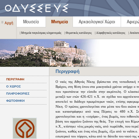
| Μνημεία παγκόσμιας κληρονομιάς
| Θεματικός κατάλογος
| Αλφαβητικός κατάλογος
| Αναλυτ
Περιγραφή
ΠΕΡΙΓΡΑΦΗ
Ο ναός της Αθηνάς Νίκης βρίσκεται στη νοτιοδυτική 
Ο ΧΩΡΟΣ
Βράχου, στη θέση όπου στα μυκηναϊκά χρόνια υπήρχε ο πύ
που προστάτευε την είσοδο στην ακρόπολη. Ο κλασικό
ΠΛΗΡΟΦΟΡΙΕΣ
μεταξύ των ετών 426-421 π.Χ. σε σχέδια του αρχιτέκτον
ΦΩΤΟΘΗΚΗ
αποτελεί το διάδοχο πρωιμότερων ναών, επίσης αφιερω
Νίκη. Ο πρώτος χρονολογείται στα μέσα του 6ου αιώνα π
και καταστράφηκε από τους Πέρσες το 480 π.Χ. Στ
χρονολογείται και η «εσχάρα», ένας βωμός, που πιθανολο
βάση του αρχαίου ξοάνου της θεάς. Την εποχή του Κίμω
π.Χ., κτίστηκε νέος μικρός ναός, από πωρόλιθο, που περι
ξοάνου, καθώς και ένας νέος βωμός, έξω από το ναΐσκο.
εσωτερικό του πύργου, κάτω από το δάπεδο του ναού της 