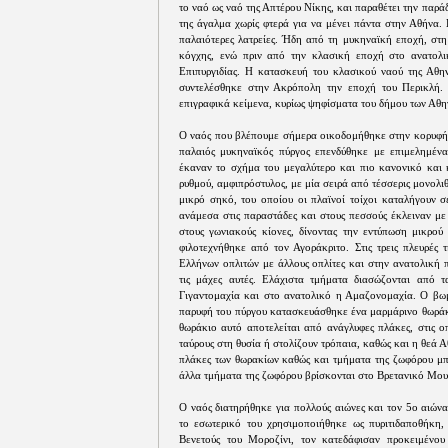
το ναό ως ναό της Απτέρου Νίκης, και παραθέτει την παρ
της άγαλμα χωρίς φτερά για να μένει πάντα στην Αθήνα.
παλαιότερες λατρείες. Ήδη από τη μυκηναϊκή εποχή, στη
κόγχης, ενώ πριν από την κλασική εποχή στο ανατολι
Επιπυργιδίας. Η κατασκευή του κλασικού ναού της Αθη
συντελέσθηκε στην Ακρόπολη την εποχή του Περικλή. 
επιγραφικά κείμενα, κυρίως ψηφίσματα του δήμου των Αθη
Ο ναός που βλέπουμε σήμερα οικοδομήθηκε στην κορυφή 
παλαιός μυκηναϊκός πύργος επενδύθηκε με επιμελημένα
έκαναν το σχήμα του μεγαλύτερο και πιο κανονικό και κ
ρυθμού, αμφιπρόστυλος, με μία σειρά από τέσσερις μονολι
μικρό σηκό, του οποίου οι πλαϊνοί τοίχοι καταλήγουν 
ανάμεσα στις παραστάδες και στους πεσσούς έκλειναν με
στους γωνιακούς κίονες, δίνοντας την εντύπωση μικρο
φιλοτεχνήθηκε από τον Αγοράκριτο. Στις τρεις πλευρές
Ελλήνων οπλιτών με άλλους οπλίτες και στην ανατολική 
τις μάχες αυτές. Ελάχιστα τμήματα διασώζονται από τ
Γιγαντομαχία και στο ανατολικό η Αμαζονομαχία. Ο βωμ
παρυφή του πύργου κατασκευάσθηκε ένα μαρμάρινο θωράκι
θωράκιο αυτό αποτελείται από ανάγλυφες πλάκες, στις ο
ταύρους στη θυσία ή στολίζουν τρόπαια, καθώς και η θεά Α
πλάκες των θωρακίων καθώς και τμήματα της ζωφόρου μπ
άλλα τμήματα της ζωφόρου βρίσκονται στο Βρετανικό Μου
Ο ναός διατηρήθηκε για πολλούς αιώνες και τον 5ο αιών
το εσωτερικό του χρησιμοποιήθηκε ως πυριτιδαποθήκη, 
Βενετούς του Mοροζίνι, τον κατεδάφισαν προκειμένου