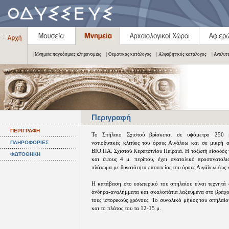
| Μνημεία παγκόσμιας κληρονομιάς
| Θεματικός κατάλογος
| Αλφαβητικός κατάλογος
| Αναλυτ
Περιγραφή
ΠΕΡΙΓΡΑΦΗ
Το Σπήλαιο Σχιστού βρίσκεται σε υψόμετρο 250 μ
ΠΛΗΡΟΦΟΡΙΕΣ
νοτιοδυτικές κλιτύες του όρους Αιγάλεω και σε μικρή
ΒΙΟ.ΠΑ. Σχιστού Κερατσινίου Πειραιά. Η τοξωτή είσοδός 
ΦΩΤΟΘΗΚΗ
και ύψους 4 μ. περίπου, έχει ανατολικό προσανατολι
πλάτωμα με δυνατότητα εποπτείας του όρους Αιγάλεω έως 
Η κατάβαση στο εσωτερικό του σπηλαίου είναι τεχνητά
άνδηρα-αναλήμματα και σκαλοπάτια λαξευμένα στο βράχο
τους ιστορικούς χρόνους. Το συνολικό μήκος του σπηλαίο
και το πλάτος του τα 12-15 μ.