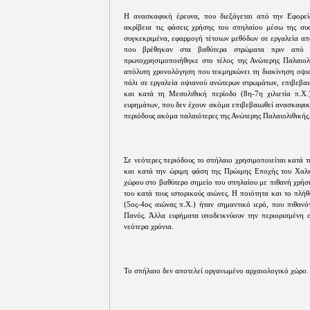
Η ανασκαφική έρευνα, που διεξάγεται από την Εφορεία
ακρίβεια τις φάσεις χρήσης του σπηλαίου μέσω της σ
συγκεκριμένα, εφαρμογή τέτοιων μεθόδων σε εργαλεία απ
που βρέθηκαν στα βαθύτερα στρώματα πριν από τ
πρωτοχρησιμοποιήθηκε στο τέλος της Ανώτερης Παλαιολιθ
απόλυτη χρονολόγηση που τεκμηριώνει τη διακίνηση οψια
πάλι σε εργαλεία οψιανού ανώτερων στρωμάτων, επιβεβαι
και κατά τη Μεσολιθική περίοδο (8η-7η χιλιετία π.Χ.
ευρημάτων, που δεν έχουν ακόμα επιβεβαιωθεί ανασκαφικά
περιόδους ακόμα παλαιότερες της Ανώτερης Παλαιολιθικής
Σε νεότερες περιόδους το σπήλαιο χρησιμοποιείται κατά 
και κατά την ώριμη φάση της Πρώιμης Εποχής του Χαλκ
χώρου στο βαθύτερο σημείο του σπηλαίου με πιθανή χρήση 
του κατά τους ιστορικούς αιώνες. Η ποιότητα και το πλ
(5ος-4ος αιώνας π.Χ.) ήταν σημαντικό ιερό, που πιθανό
Πανός. Άλλα ευρήματα υποδεικνύουν την περιορισμένη σ
νεότερα χρόνια.
Το σπήλαιο δεν αποτελεί οργανωμένο αρχαιολογικό χώρο.