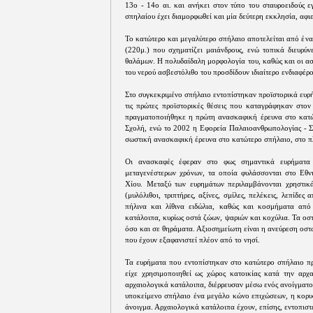
13ο - 14ο αι. και ανήκει στον τύπο του σταυροειδούς ε
σπηλαίου έχει διαμορφωθεί και μία δεύτερη εκκλησία, αφι
Το κατώτερο και μεγαλύτερο σπήλαιο αποτελείται από έν
(220μ.) που σχηματίζει μαιάνδρους, ενώ τοπικά διευρύν
θαλάμων. Η πολυδαίδαλη μορφολογία του, καθώς και οι ασ
του νερού ασβεστόλιθο του προσδίδουν ιδιαίτερο ενδιαφέρο
Στο συγκεκριμένο σπήλαιο εντοπίστηκαν προϊστορικά ευρή
τις πρώτες προϊστορικές θέσεις που καταγράφηκαν στον
πραγματοποιήθηκε η πρώτη ανασκαφική έρευνα στο κατώ
Σχολή, ενώ το 2002 η Εφορεία Παλαιοανθρωπολογίας - Σ
σωστική ανασκαφική έρευνα στο κατώτερο σπήλαιο, στο πλ
Οι ανασκαφές έφεραν στο φως σημαντικά ευρήματα 
μεταγενέστερων χρόνων, τα οποία φυλάσσονται στο Εθν
Χίου. Μεταξύ των ευρημάτων περιλαμβάνονται χρηστικά 
(μυλόλιθοι, τριπτήρες, αξίνες, σμίλες, πελέκεις, λεπίδες
πήλινα και λίθινα ειδώλια, καθώς και κοσμήματα από 
κατάλοιπα, κυρίως οστά ζώων, ψαριών και κοχύλια. Τα ο
όσο και σε θηράματα. Αξιοσημείωτη είναι η ανεύρεση οστ
που έχουν εξαφανιστεί πλέον από το νησί.
Τα ευρήματα που εντοπίστηκαν στο κατώτερο σπήλαιο πρ
είχε χρησιμοποιηθεί ως χώρος κατοικίας κατά την αρχα
αρχαιολογικά κατάλοιπα, διέρρευσαν μέσω ενός ανοίγματο
υποκείμενο σπήλαιο ένα μεγάλο κώνο επιχώσεων, η κορυφ
άνοιγμα. Αρχαιολογικά κατάλοιπα έχουν, επίσης, εντοπιστ