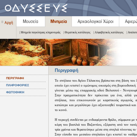
| Μνημεία παγκόσμιας κληρονομιάς
| Θεματικός κατάλογος
| Αλφαβητικός κατάλογος
| Αναλυτ
Περιγραφή
ΠΕΡΙΓΡΑΦΗ
Το σπήλαιο του Αγίου Γάλακτος βρίσκεται στη βάση του 
ΠΛΗΡΟΦΟΡΙΕΣ
οποίο έχει κτιστεί ο ομώνυμος οικισμός στη βορειοδυτικ
γίνεται μέσω της επαρχιακής οδού Βολισσού - Νενητουρί
ΦΩΤΟΘΗΚΗ
Στην πραγματικότητα δεν πρόκειται για ένα, αλλά γι
σπήλαια, που επικοινωνούν με καρστικούς αγωγούς, 
κατώτερο και μεγαλύτερο έχει αξιοποιηθεί τουριστικά και 
το κοινό.
Η περιοχή συνδέεται με ενδιαφέροντα θρύλο, σύμφωνα με 
κόρη του βασιλιά του Βυζαντίου, εξόριστη από τον πατέ
τρία χρόνια και θεραπεύτηκε μέσα στη σπηλιά πίνοντας το
Στην είσοδο του μεσαίου σπηλαίου έχει κτιστεί το ναΰδρ