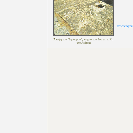
επισκεφτε
Άποψη του "θησαυρού", κτήριο του 3ου αι. π.Χ.,
στο Λεβήνα