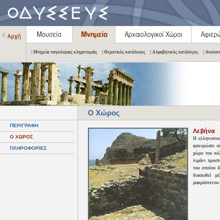
| Μνημεία παγκόσμιας κληρονομιάς
| Θεματικός κατάλογος
| Αλφαβητικός κατάλογος
| Αναλυτ
Ο Χώρος
ΠΕΡΙΓΡΑΦΗ
Λεβήνα
Ο ΧΩΡΟΣ
Η ελληνιστικ
φανερώσει οι
ΠΛΗΡΟΦΟΡΙΕΣ
χώρο του κόλ
λιμάνι προστ
του οποίου 
διασωθεί μέ
μακρόστενου 