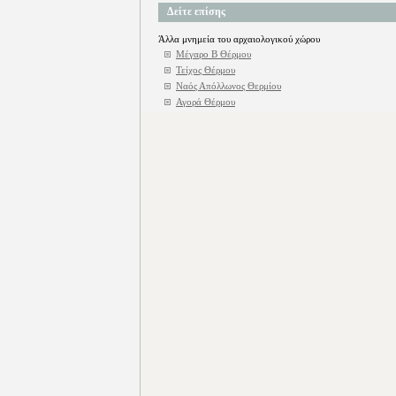
Δείτε επίσης
Άλλα μνημεία του αρχαιολογικού χώρου
Μέγαρο Β Θέρμου
Τείχος Θέρμου
Ναός Απόλλωνος Θερμίου
Αγορά Θέρμου