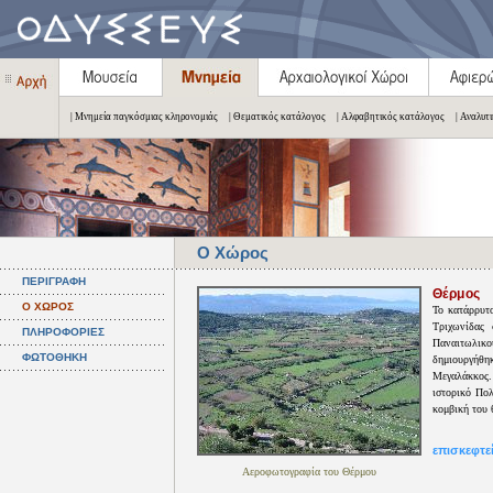
| Μνημεία παγκόσμιας κληρονομιάς
| Θεματικός κατάλογος
| Αλφαβητικός κατάλογος
| Αναλυτ
Ο Χώρος
ΠΕΡΙΓΡΑΦΗ
Θέρμος
Ο ΧΩΡΟΣ
Το κατάρρυτ
Τριχωνίδας 
ΠΛΗΡΟΦΟΡΙΕΣ
Παναιτωλι
ΦΩΤΟΘΗΚΗ
δημιουργήθη
Μεγαλάκκος.
ιστορικό Πο
κομβική του 
επισκεφτε
Αεροφωτογραφία του Θέρμου