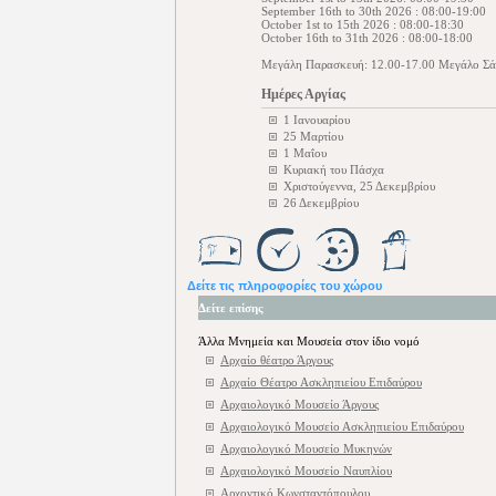
September 16th to 30th 2026 : 08:00-19:00
October 1st to 15th 2026 : 08:00-18:30
October 16th to 31th 2026 : 08:00-18:00
Μεγάλη Παρασκευή: 12.00-17.00 Μεγάλο Σά
Ημέρες Αργίας
1 Ιανουαρίου
25 Μαρτίου
1 Μαΐου
Κυριακή του Πάσχα
Χριστούγεννα, 25 Δεκεμβρίου
26 Δεκεμβρίου
Δείτε τις πληροφορίες του χώρου
Δείτε επίσης
Άλλα Μνημεία και Μουσεία στον ίδιο νομό
Αρχαίο θέατρο Άργους
Αρχαίο Θέατρο Ασκληπιείου Επιδαύρου
Αρχαιολογικό Μουσείο Άργους
Αρχαιολογικό Μουσείο Ασκληπιείου Επιδαύρου
Αρχαιολογικό Μουσείο Μυκηνών
Αρχαιολογικό Μουσείο Ναυπλίου
Αρχοντικό Κωνσταντόπουλου