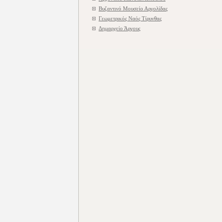
Βυζαντινό Μουσείο Αργολίδας
Γεωμετρικός Ναός Τίρυνθας
Δημαρχείο Άργους