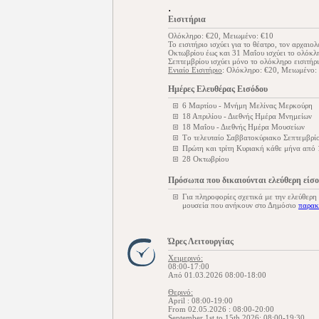
.
Εισιτήρια
Ολόκληρο: €20, Μειωμένο: €10
Το εισιτήριο ισχύει για το θέατρο, τον αρχαι
Οκτωβρίου έως και 31 Μαΐου ισχύει το ολόκλη
Σεπτεμβρίου ισχύει μόνο το ολόκληρο εισιτήρι
Ενιαίο Εισιτήριο
: Ολόκληρο: €20, Μειωμένο:
Ημέρες Ελευθέρας Εισόδου
6 Μαρτίου - Μνήμη Μελίνας Μερκούρη
18 Απριλίου - Διεθνής Ημέρα Μνημείων
18 Μαΐου - Διεθνής Ημέρα Μουσείων
Tο τελευταίο Σαββατοκύριακο Σεπτεμβρίο
Πρώτη και τρίτη Κυριακή κάθε μήνα από
28 Οκτωβρίου
Πρόσωπα που δικαιούνται ελεύθερη είσ
Για πληροφορίες σχετικά με την ελεύθερη
μουσεία που ανήκουν στο Δημόσιο
παρακ
Ώρες Λειτουργίας
Χειμερινό:
08:00-17:00
Από 01.03.2026 08:00-18:00
Θερινό:
April : 08:00-19:00
From 02.05.2026 : 08:00-20:00
September 1st to 15th 2026: 08:00-19:30