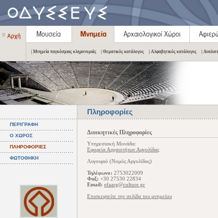
| Μνημεία παγκόσμιας κληρονομιάς
| Θεματικός κατάλογος
| Αλφαβητικός κατάλογος
| Αναλυτ
Πληροφορίες
ΠΕΡΙΓΡΑΦΗ
Διοικητικές Πληροφορίες
Ο ΧΩΡΟΣ
Υπηρεσιακή Μονάδα:
ΠΛΗΡΟΦΟΡΙΕΣ
Εφορεία Αρχαιοτήτων Αργολίδας
ΦΩΤΟΘΗΚΗ
Λυγουριό (Νομός Αργολίδας)
Τηλέφωνο:
2753022009
Φαξ:
+30 27530 22834
Email:
efaarg@culture.gr
Επισκεφτείτε την σελίδα του μνημείου