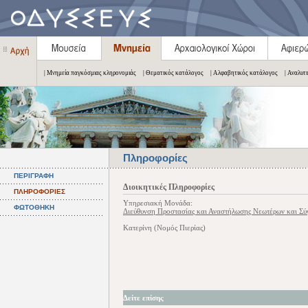
| Μνημεία παγκόσμιας κληρονομιάς
| Θεματικός κατάλογος
| Αλφαβητικός κατάλογος
| Αναλυτ
Πληροφορίες
ΠΕΡΙΓΡΑΦΗ
Διοικητικές Πληροφορίες
ΠΛΗΡΟΦΟΡΙΕΣ
Υπηρεσιακή Μονάδα:
ΦΩΤΟΘΗΚΗ
Διεύθυνση Προστασίας και Αναστήλωσης Νεωτέρων και Σ
Κατερίνη (Νομός Πιερίας)
Δείτε επίσης