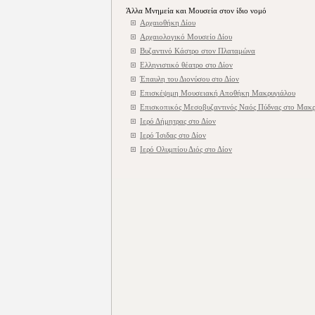
Άλλα Μνημεία και Μουσεία στον ίδιο νομό
Αρχαιοθήκη Δίου
Αρχαιολογικό Μουσείο Δίου
Βυζαντινό Κάστρο στον Πλαταμώνα
Ελληνιστικό θέατρο στο Δίον
Έπαυλη του Διονύσου στο Δίον
Επισκέψιμη Μουσειακή Αποθήκη Μακρυγιάλου
Επισκοπικός Μεσοβυζαντινός Ναός Πύδνας στο Μακρ
Ιερό Δήμητρας στο Δίον
Ιερό Ίσιδας στο Δίον
Ιερό Ολυμπίου Διός στο Δίον