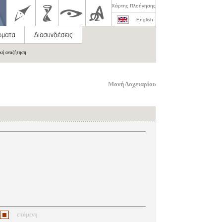
Χάρτης Πλοήγησης
English
ική αναζήτηση
Μονή Δοχειαρίου
επόμενη