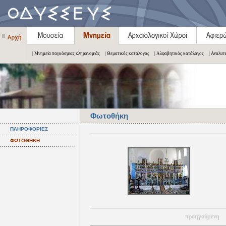
| Μνημεία παγκόσμιας κληρονομιάς
| Θεματικός κατάλογος
| Αλφαβητικός κατάλογος
| Αναλυτ
Φωτοθήκη
ΠΛΗΡΟΦΟΡΙΕΣ
ΦΩΤΟΘΗΚΗ
προηγούμενη