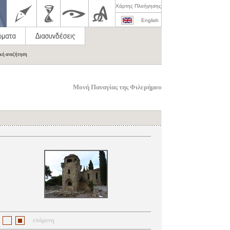
Χάρτης Πλοήγησης
English
ική αναζήτηση
Μονή Παναγίας της Φιλερήμου
επόμενη