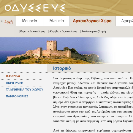
| Θεματικός κατάλογος
| Αλφαβητικός κατάλογος
| Αναλυτική αναζήτηση
Ιστορικό
ΙΣΤΟΡΙΚΟ
Στο βορειότερο άκρο της Εύβοιας, απέναντι από το Πή
ΠΕΡΙΓΡΑΦΗ
ναυμαχία μεταξύ Ελλήνων και Περσών τον Αύγουστο του
Αρτέμιδος Προσηώας, το οποίο βρισκόταν στην παραλία ό
ΤΑ ΜΝΗΜΕΙΑ ΤΟΥ ΧΩΡΟΥ
γεωγραφική θέση της περιοχής, η οποία ελέγχει την είσ
ΠΛΗΡΟΦΟΡΙΕΣ
βόρειο Ευβοϊκό κόλπο προς τη Χαλκίδα, οδήγησε σε μεγά
σήμερα δεν έχουν διενεργηθεί ουσιαστικές ανασκαφικές έ
λόγο στον εντοπισμό των ορατών λειψάνων, σε παραδόσεις 
αναφέρονται μόνο στο ιερό της Αρτέμιδος και στη ναυμαχί
επιγραφή του Αρτεμισίου, που αναφέρει τα ονόματα 17
ταυτισθεί ακόμη με συγκεκριμένη θέση στη βόρεια Εύβοια
Από τα διάφορα επιφανειακά ευρήματα συμπεραίνεται 