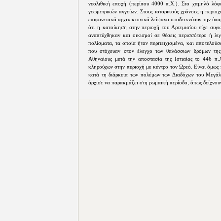
νεολιθική εποχή (περίπου 4000 π.Χ.). Στο χαμηλό λόφο
γεωμετρικών αγγείων. Στους ιστορικούς χρόνους η περιο
επιφανειακά αρχιτεκτονικά λείψανα υποδεικνύουν την ύπα
ότι η κατοίκηση στην περιοχή του Αρτεμισίου είχε συγκ
αναπτύχθηκαν και οικισμοί σε θέσεις περισσότερο ή λιγ
πολίσματα, τα οποία ήταν περιτειχισμένα, και αποτελού
που στόχευαν στον έλεγχο των θαλάσσιων δρόμων της 
Αθηναίους μετά την αποστασία της Ιστιαίας το 446 π
κληρούχων στην περιοχή με κέντρο τον Ωρεό. Είναι όμως 
κατά τη διάρκεια των πολέμων των Διαδόχων του Μεγάλο
άρχισε να παρακμάζει στη ρωμαϊκή περίοδο, όπως δείχνουν