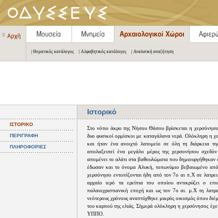
| Θεματικός κατάλογος
| Αλφαβητικός κατάλογος
| Αναλυτική αναζήτηση
Ιστορικό
ΙΣΤΟΡΙΚΟ
Στο νότιο άκρο της Νήσου Θάσου βρίσκεται η χερσόνησος
ΠΕΡΙΓΡΑΦΗ
δυο φυσικοί ορμίσκοι με καταγάλανα νερά. Ολόκληρη η χ
και ήταν ένα ανοιχτό λατομείο σε όλη τη διάρκεια τη
ΠΛΗΡΟΦΟΡΙΕΣ
απολαξευτεί ένα μεγάλο μέρος της χερσονήσου σχεδόν
απομένει το αλάτι στα βαθουλώματα που δημιουργήθηκαν 
έδωσαν και το όνομα Αλυκή, τοπωνύμιο βεβαιωμένο από 
χερσόνησο εντοπίζονται ήδη από τον 7ο αι π.Χ σε λατρε
αρχαίο ιερό τα ερείπια του οποίου αντικρύζει ο επ
παλαιοχριστιανική εποχή και ως τον 7ο αι. μ.Χ τη λατρε
νεότερους χρόνους αναπτύχθηκε μικρός οικισμός όπου διέ
του καρπού της ελιάς. Σήμερά ολόκληρη η χερσόνησος έχε
ΥΠΠΟ.