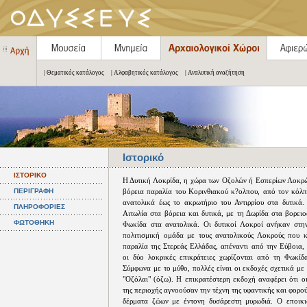
| Θεματικός κατάλογος
| Αλφαβητικός κατάλογος
| Αναλυτική αναζήτηση
Ιστορικό
ΙΣΤΟΡΙΚΟ
Η Δυτική Λοκρίδα, η χώρα των Οζολών ή Εσπερίων Λοκρώ
ΠΕΡΙΓΡΑΦΗ
βόρεια παραλία του Κορινθιακού κ?oλπου, από τον κόλπ
ανατολικά έως το ακρωτήριο του Αντιρρίου στα δυτικά.
ΠΛΗΡΟΦΟΡΙΕΣ
Αιτωλία στα βόρεια και δυτικά, με τη Δωρίδα στα βορει
ΦΩΤΟΘΗΚΗ
Φωκίδα στα ανατολικά. Οι δυτικοί Λοκροί ανήκαν στην
πολιτισμική ομάδα με τους ανατολικούς Λοκρούς που 
παραλία της Στερεάς Ελλάδας, απέναντι από την Εύβοια,
οι δύο λοκρικές επικράτειες χωρίζονται από τη Φωκίδ
Σύμφωνα με το μύθο, πολλές είναι οι εκδοχές σχετικά με
"Οζόλαι" (όζω). Η επικρατέστερη εκδοχή αναφέρει ότι ο
της περιοχής αγνοούσαν την τέχνη της υφαντικής και φορ
δέρματα ζώων με έντονη δυσάρεστη μυρωδιά. Ο εποικι