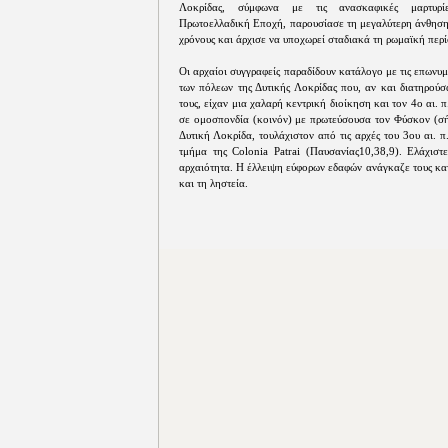
Λοκρίδας, σύμφωνα με τις ανασκαφικές μαρτυρί
Πρωτοελλαδική Εποχή, παρουσίασε τη μεγαλύτερη άνθηση
χρόνους και άρχισε να υποχωρεί σταδιακά τη ρωμαϊκή περί
Οι αρχαίοι συγγραφείς παραδίδουν κατάλογο με τις επωνυμ
των πόλεων της Δυτικής Λοκρίδας που, αν και διατηρούσ
τους, είχαν μια χαλαρή κεντρική διοίκηση και τον 4ο αι. 
σε ομοσπονδία (κοινόν) με πρωτεύσουσα τον Φύσκον (σή
Δυτική Λοκρίδα, τουλάχιστον από τις αρχές του 3ου αι. 
τμήμα της Colonia Patrai (Παυσανίας10,38,9). Ελάχιστε
αρχαιότητα. Η έλλειψη εύφορων εδαφών ανάγκαζε τους κατο
και τη ληστεία.