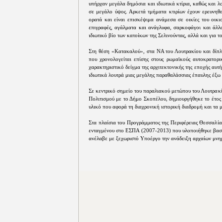
υπήρχαν μεγάλα δημόσια και ιδιωτικά κτίρια, καθώς και λ
σε μεγάλο ύψος. Αρκετά τμήματα κτιρίων έχουν ερευνηθε
ορατά και είναι επισκέψιμα ανάμεσα σε οικίες του οικι
επιγραφές, αγάλματα και ανάγλυφα, σαρκοφάγοι και άλλ
ιδιωτικό βίο των κατοίκων της Σελινούντας, αλλά και για 
Στη θέση «Κατακαλού», στα ΝΑ του Λουτρακίου και δίπλα
που χρονολογείται επίσης στους ρωμαϊκούς αυτοκρατορικ
χαρακτηριστικό δείγμα της αρχιτεκτονικής της εποχής αυτή
ιδιωτικά λουτρά μιας μεγάλης παραθαλάσσιας έπαυλης έξω
Σε κεντρικό σημείο του παραλιακού μετώπου του Λουτρακ
Πολιτισμού με το Δήμο Σκοπέλου, δημιουργήθηκε το έτος 
υλικό που αφορά τη διαχρονική ιστορική διαδρομή και τα μ
Στα πλαίσια του Προγράμματος της Περιφέρειας Θεσσαλ
ενταγμένου στο ΕΣΠΑ (2007-2013) που υλοποιήθηκε βασ
ανέλαβε με ξεχωριστό Υποέργο την ανάδειξη αρχαίων μνημ