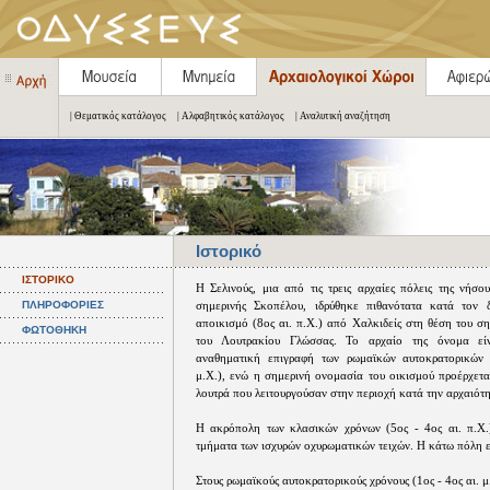
| Θεματικός κατάλογος
| Αλφαβητικός κατάλογος
| Αναλυτική αναζήτηση
Ιστορικό
ΙΣΤΟΡΙΚΟ
Η Σελινούς, μια από τις τρεις αρχαίες πόλεις της νήσο
ΠΛΗΡΟΦΟΡΙΕΣ
σημερινής Σκοπέλου, ιδρύθηκε πιθανότατα κατά τον δ
αποικισμό (8ος αι. π.Χ.) από Χαλκιδείς στη θέση του σ
ΦΩΤΟΘΗΚΗ
του Λουτρακίου Γλώσσας. Το αρχαίο της όνομα εί
αναθηματική επιγραφή των ρωμαϊκών αυτοκρατορικών 
μ.Χ.), ενώ η σημερινή ονομασία του οικισμού προέρχετα
λουτρά που λειτουργούσαν στην περιοχή κατά την αρχαιότη
Η ακρόπολη των κλασικών χρόνων (5ος - 4ος αι. π.Χ.
τμήματα των ισχυρών οχυρωματικών τειχών. Η κάτω πόλη ε
Στους ρωμαϊκούς αυτοκρατορικούς χρόνους (1ος - 4ος αι. μ