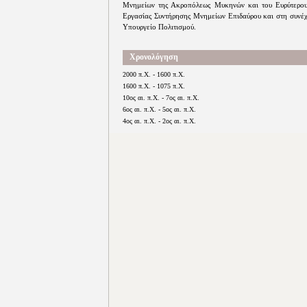
Μνημείων της Ακροπόλεως Μυκηνών και του Ευρύτερου
Εργασίας Συντήρησης Μνημείων Επιδαύρου και στη συνέ
Υπουργείο Πολιτισμού.
Χρονολόγηση
2000 π.Χ. - 1600 π.Χ.
1600 π.Χ. - 1075 π.Χ.
10ος αι. π.Χ. - 7ος αι. π.Χ.
6ος αι. π.Χ. - 5ος αι. π.Χ.
4ος αι. π.Χ. - 2ος αι. π.Χ.