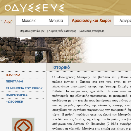
| Θεματικός κατάλογος
| Αλφαβητικός κατάλογος
| Αναλυτική αναζήτηση
Ιστορικό
ΙΣΤΟΡΙΚΟ
Οι «Πολύχρυσες Μυκήνες», το βασίλειο του μυθικού 
ΠΕΡΙΓΡΑΦΗ
πρώτος ύμνησε ο Όμηρος στα έπη του, είναι το ση
πλουσιότερο ανακτορικό κέντρο της Ύστερης Εποχής 
ΤΑ ΜΝΗΜΕΙΑ ΤΟΥ ΧΩΡΟΥ
Ελλάδα. Το όνομά τους έχει δοθεί σε έναν από το
ΠΛΗΡΟΦΟΡΙΕΣ
πολιτισμούς της ελληνικής προϊστορίας, το μυκηναϊκό, 
συνδέονται με την ιστορία τους διαπέρασαν τους αιώνες 
ΦΩΤΟΘΗΚΗ
και τις μεγάλες τραγωδίες της κλασικής εποχής, ενώ
συνεχίζουν να εμπνέουν παγκοσμίως την πνευματική δη
τέχνη. Η μυθική παράδοση φέρει ως ιδρυτή των Μυκηνών
του Δία και της Δανάης, της κόρης του Ακρισίου, του βα
απόγονου του Δαναού. Ο Παυσανίας (2.16.3) αναφέρε
ονόμασε τη νέα πόλη Μυκήνες είτε επειδή εκεί έπεσε ο μ