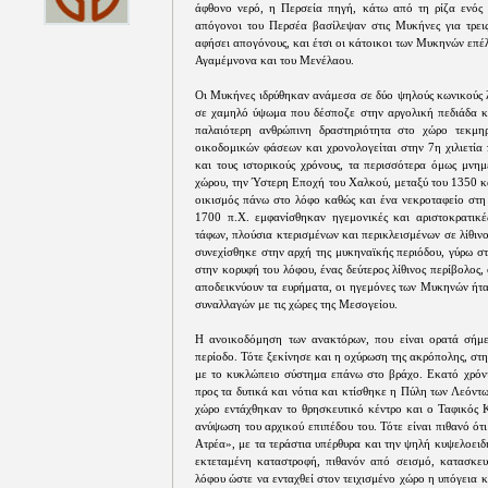
άφθονο νερό, η Περσεία πηγή, κάτω από τη ρίζα ενός 
απόγονοι του Περσέα βασίλεψαν στις Μυκήνες για τρεις
αφήσει απογόνους, και έτσι οι κάτοικοι των Μυκηνών επέλ
Αγαμέμνονα και του Μενέλαου.
Οι Μυκήνες ιδρύθηκαν ανάμεσα σε δύο ψηλούς κωνικούς λ
σε χαμηλό ύψωμα που δέσποζε στην αργολική πεδιάδα κα
παλαιότερη ανθρώπινη δραστηριότητα στο χώρο τεκμη
οικοδομικών φάσεων και χρονολογείται στην 7η χιλιετία
και τους ιστορικούς χρόνους, τα περισσότερα όμως μνη
χώρου, την Ύστερη Εποχή του Χαλκού, μεταξύ του 1350 και
οικισμός πάνω στο λόφο καθώς και ένα νεκροταφείο στη 
1700 π.Χ. εμφανίσθηκαν ηγεμονικές και αριστοκρατικέ
τάφων, πλούσια κτερισμένων και περικλεισμένων σε λίθι
συνεχίσθηκε στην αρχή της μυκηναϊκής περιόδου, γύρω σ
στην κορυφή του λόφου, ένας δεύτερος λίθινος περίβολος
αποδεικνύουν τα ευρήματα, οι ηγεμόνες των Μυκηνών ήτα
συναλλαγών με τις χώρες της Μεσογείου.
Η ανοικοδόμηση των ανακτόρων, που είναι ορατά σήμε
περίοδο. Τότε ξεκίνησε και η οχύρωση της ακρόπολης, στη
με το κυκλώπειο σύστημα επάνω στο βράχο. Εκατό χρόνι
προς τα δυτικά και νότια και κτίσθηκε η Πύλη των Λεόντ
χώρο εντάχθηκαν το θρησκευτικό κέντρο και ο Ταφικός 
ανύψωση του αρχικού επιπέδου του. Τότε είναι πιθανό ό
Ατρέα», με τα τεράστια υπέρθυρα και την ψηλή κυψελοειδ
εκτεταμένη καταστροφή, πιθανόν από σεισμό, κατασκευ
λόφου ώστε να ενταχθεί στον τειχισμένο χώρο η υπόγεια