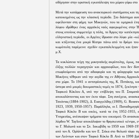
οδήγησαν στην οριστική εγκατάλειψη του χώρου γύρω στο
Μετά την κατάρρευση του ανακτορικού συστήματος και τη
κατοικημένος ως την κλασική περίοδο. Στο διάστημα αυτ
οφείλονταν στη φήμη των Μυκηνών, που τα ομηρικά έπη
λόφου ιδρύθηκε ένας αρχαϊκός ναός αφιερωμένος στην Ή
στους οποίους συμμετείχε η πόλη, το Άργος την κατέκτησ
ελληνιστική περίοδο, οι Αργίτες ίδρυσαν στο λόφο μία «κ
και κτίζοντας ένα μικρό θέατρο πάνω από το δρόμο του
κωμόπολη παρέμεινε σχεδόν εγκαταλελειμμένη και ήταν 
μ.Χ.
Τα κυκλώπεια τείχη της μυκηναϊκής ακρόπολης, όμως, π
έλξης πολλών περιηγητών και αρχαιοφίλων, που δεν δί
επωφλούμενοι από την αδιαφορία και τη φιλαργυρία τω
Μυκήνες τέθηκαν υπό την αιγίδα της εν Αθήναις Αρχαιολ
στο χώρο. Το 1941 ο αντιπρόσωπός της, Κ. Πιττάκης, κ
ύστερα από μικρές δοκιμαστικές τομές το 1874, ξεκίνησε
Ταφικού Κύκλου Α, υπό την επίβλεψη του Π. Σταματάκ
αποκαλύπτοντας και τον έκτο τάφο. Στη συνέχεια, ανασκ
Τσούντας (1884-1902), Δ. Ευαγγελίδης (1909), G. Rosen
1923, 1939, 1950-1957). Παράλληλα, οι Ι. Παπαδημητρίο
Ταφικό Κύκλο Β και οικίες, κατά τα έτη 1952-1955, 
Υπηρεσίας, ανέσκαψαν τμήματα του οικισμού. Οι ανασκαφ
λόρδου W. Taylour αποκάλυψαν το θρησκευτικό κέντρο, ε
το Γ. Μυλωνά και το Σπ. Ιακωβίδη το 1959 και 1969-19
από τον Α. Ορλάνδο και τον Ε. Στίκα στο θολωτό τάφο τ
των Λεόντων και στον Ταφικό Κύκλο Β. Από το 1998 βρί