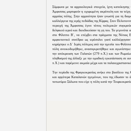
Σύμφωνα με τα αρχαιολογικά στοιχεία, ίχνη κατοίκησης
Άμφισσας μαρτυρούν η οχυρωμένη ακρόπολη και τα τείχη 
αρχαίας πόλης. Στην αρχαιότητα ήταν γνωστή για τη διαμ
καλλιέργεια της ιερής πεδιάδας της Κίρρας. Στον Πελοπον
περιοχή της Άμφισσας έγινε τόπος πολεμικών συγκρού
δελφικού ιερού και διεκδικούσαν τη γη του. Τα γεγονότα 
στο Φίλιππο Β΄, να επέμβει στα πράγματα της Νότιας 
αμφικτιονικό συνέδριο ως ιερόσυλοι γιατί καλλιέργησαν
κηρύχτηκε ο Δ΄ Ιερός πόλεμος υπό την ηγεσία του Φιλίππ
πόλη ανοικοδομήθηκε, ανασυγκροτήθηκε και αγωνίστηκε μα
την απόκρουση των Γαλατών (279 π.Χ.) και των Ρωμαίων
πληθυσμού της άλλαξε με την ομαδική εγκατάσταση σε αυ
π.Χ.) και παρέμεινε ακμαία μέχρι και τα παλαιοχριστιανικ
Την περίοδο της Φραγκοκρατίας ανήκε στο βασίλειο της 
και αργότερα Καταλανών ηγεμόνων, που της έδωσαν το ό
τοπωνύμιο Σάλωνα που είχε η πόλη κατά την Τουρκοκρατία