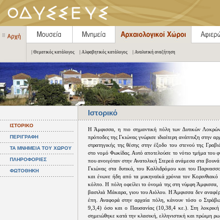
| Θεματικός κατάλογος
| Αλφαβητικός κατάλογος
| Αναλυτική αναζήτηση
Ιστορικό
ΙΣΤΟΡΙΚΟ
Η Άμφισσα, η πιο σημαντική πόλη των Δυτικών Λοκρών
ΠΕΡΙΓΡΑΦΗ
πρόποδες της Γκιώνας γνώρισε ιδιαίτερη ανάπτυξη στην αρ
στρατηγικής της θέσης στην έξοδο του στενού της Γραβι
ΤΑ ΜΝΗΜΕΙΑ ΤΟΥ ΧΩΡΟΥ
στο νομό Φωκίδας. Αυτό αποτελούσε το νότιο τμήμα του 
ΠΛΗΡΟΦΟΡΙΕΣ
που ανοιγόταν στην Ανατολική Στερεά ανάμεσα στα βουνά 
Γκιώνας στα δυτικά, του Καλλιδρόμου και του Παρνασσ
ΦΩΤΟΘΗΚΗ
και ένωνε ήδη από τα μυκηναϊκά χρόνια τον Κορινθιακό
κόλπο. Η πόλη οφείλει το όνομά της στη νύμφη Άμφισσα,
βασιλιά Μάκαρα, γιου του Αιόλου. Η Άμφισσα δεν αναφέρ
έπη. Αναφορά στην αρχαία πόλη, κάνουν τόσο ο Στράβ
9,3,4) όσο και ο Παυσανίας (10,38,4 κε.). Στη λοκρικ
σημειώθηκε κατά την κλασική, ελληνιστική και πρώιμη ρω