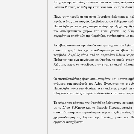
Στο χώρο της πλατείας, απέναντι από το τέμενος, σώζεται 
Palazzo Publico, δηλαδή της κατοικίας του Ρέκτορα -διοικη
Πάνω στην προεξοχή της Αγίας Ιουστίνης βρίσκεται το κτ
πηγές, ο ένας από τους δύο Συμβούλους του Ρεθύμνου, ενώ
Παράλληλα με το τείχος, ανάμεσα στην προεξοχή της Αγία
των αποθηκευτικών χώρων που είναι γνωστοί ως "Συγκ
συγκρότημα αποθηκών της Φορτέτζας, συνδυασμένο με τους
Ακριβώς πάνω από την είσοδο του προμαχώνα του Αγίου Ν
οποίου η χρήση δεν έχει προσδιοριστεί με ακρίβεια. Α
περίβολο. Ακριβώς νότια από το παραπάνω δίδυμο κτίριο
Πρόκειται για ένα μονόχωρο εκκλησάκι, το οποίο εγκαι
Χιόστακ, χωρίς να γνωρίζουμε αν είναι επισκευή κάποια
αιώνα.
Οι πυριτιδαποθήκες ήταν απομονωμένες και κατανεμημέ
ανάμεσα στις προεξοχές του Αγίου Πνεύματος και της Αγ
Παράλληλα πάνω στο Φρούριο ο επισκέπτης μπορεί να δ
Ελάχιστα είναι τέλος τα ερείπια ιδιωτικών κατοικιών, κυρ
Τα κτίρια του κάστρου της Φορτέτζας βρίσκονταν σε κακ
με το Δήμο Ρεθύμνου και το Γραφείο Προγραμματικής
αποκατάστασης των περισσότερων χώρων της Φορτέτζας. Τ
χρηματοδότηση της Ευρωπαϊκής Ένωσης, μέσω των Πε
εργασίες συνεχίζονται.