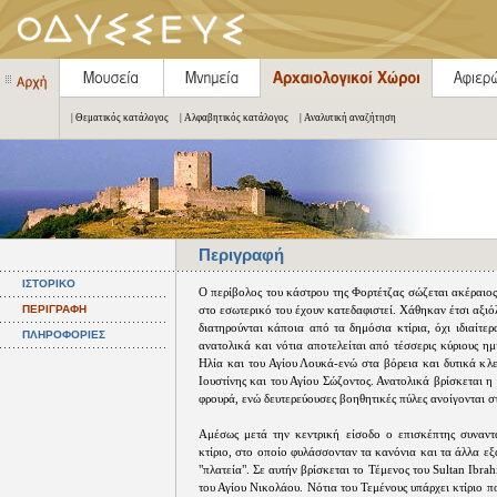
| Θεματικός κατάλογος
| Αλφαβητικός κατάλογος
| Αναλυτική αναζήτηση
Περιγραφή
ΙΣΤΟΡΙΚΟ
Ο περίβολος του κάστρου της Φορτέτζας σώζεται ακέραιο
ΠΕΡΙΓΡΑΦΗ
στο εσωτερικό του έχουν κατεδαφιστεί. Χάθηκαν έτσι αξιό
διατηρούνται κάποια από τα δημόσια κτίρια, όχι ιδιαίτ
ΠΛΗΡΟΦΟΡΙΕΣ
ανατολικά και νότια αποτελείται από τέσσερις κύριους η
Ηλία και του Αγίου Λουκά-ενώ στα βόρεια και δυτικά κλεί
Ιουστίνης και του Αγίου Σώζοντος. Ανατολικά βρίσκεται η
φρουρά, ενώ δευτερεύουσες βοηθητικές πύλες ανοίγονται στ
Αμέσως μετά την κεντρική είσοδο ο επισκέπτης συναντ
κτίριο, στο οποίο φυλάσσονταν τα κανόνια και τα άλλα ε
"πλατεία". Σε αυτήν βρίσκεται το Τέμενος του Sultan Ibra
του Αγίου Νικολάου. Νότια του Τεμένους υπάρχει κτίριο 