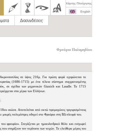
Χάρτης Πλοήγησης
English
Φρούριο Παλαμηδίου
Ακροναυπλίας σε ύψος 216μ. Για πρώτη φορά οχυρώνεται το
κρατίας (1686-1715) με ένα τέλειο σύστημα συγχρονισμένης
όκ, σε σχέδια των μηχανικών Giaxich και Lasalle. Το 1715
ριέρχεται στα χέρια των Ελλήνων.
:
 18ου αιώνα. Αποτελείται από οκτώ προμαχώνες τριγυρισμένους
ε μικρές πολεμίστρες οδηγεί στο Φρούριο στη ΒΔ πλευρά του.
υ φρουρίου. Στεγάζεται με ημικυλινδρικό θόλο και εισχωρεί
ς που στηρίζουν τον περίπατο των τειχών. Το ελεύθερο μέρος του