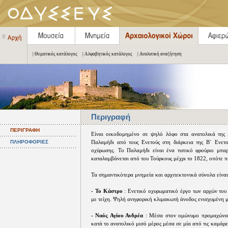
| Θεματικός κατάλογος
| Αλφαβητικός κατάλογος
| Αναλυτική αναζήτηση
Περιγραφή
ΠΕΡΙΓΡΑΦΗ
Είναι οικοδομημένο σε ψηλό λόφο στα ανατολικά της 
ΠΛΗΡΟΦΟΡΙΕΣ
Παλαμήδι από τους Ενετούς στη διάρκεια της Β΄ Ενετο
οχύρωσης. Το Παλαμήδι είναι ένα τυπικό φρούριο μπαρ
καταλαμβάνεται από του Τούρκους μέχρι το 1822, οπότε πε
Τα σημαντικότερα μνημεία και αρχιτεκτονικά σύνολα είναι
- Το Κάστρο
: Ενετικό οχυρωματικό έργο των αρχών του
με τείχη. Ψηλή ανηφορική κλιμακωτή άνοδος ενισχυμένη μ
- Ναός Αγίου Ανδρέα
: Μέσα στον ομώνυμο προμαχώνα το
κατά το ανατολικό μισό μέρος μέσα σε μία από τις καμάρε