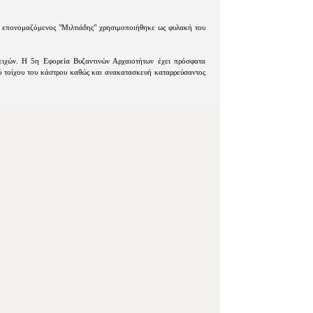
 επονομαζόμενος "Μιλτιάδης" χρησιμοποιήθηκε ως φυλακή του
τειχών. Η 5η Εφορεία Βυζαντινών Αρχαιοτήτων έχει πρόσφατα
 τοίχου του κάστρου καθώς και ανακατασκευή καταρρεύσαντος