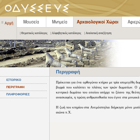
| Θεματικός κατάλογος
| Αλφαβητικός κατάλογος
| Αναλυτική αναζήτηση
Περιγραφή
ΙΣΤΟΡΙΚΟ
Πρόκειται για ένα ορθογώνιο κτήριο με τρία ισομεγέθη δ
ΠΕΡΙΓΡΑΦΗ
βορρά που καλύπτει το πλάτος των τριών δωματίων. O χώ
κεντρικό δωμάτιο του οποίου υπήρχε το ξόανο της θεότη
ΠΛΗΡΟΦΟΡΙΕΣ
ανασκαφέα, η πρώτη ανθρωποθυσία που έγινε στα μινωικά 
H ζωή του κτηρίου στα Aνεμόσπηλια διήρκησε μόνο μισό
αιώνα π.X.