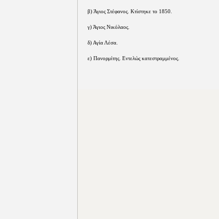
β) Άγιος Στέφανος. Κτίστηκε το 1850.
γ) Άγιος Νικόλαος.
δ) Αγία Λέσα.
ε) Πανορμίτης. Εντελώς κατεστραμμένος.