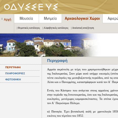
| Θεματικός κατάλογος
| Αλφαβητικός κατάλογος
| Αναλυτική αναζήτηση
Περιγραφή
ΠΕΡΙΓΡΑΦΗ
Αρχαία ακρόπολη με τείχη που χρησιμοποιήθηκαν μέχρι
ΠΛΗΡΟΦΟΡΙΕΣ
της Ιταλοκρατίας. Στον χώρο αυτό υπήρχε οικισμός (σπίτι
πέντε εκκλησίες της μεσοβυζαντινής περιόδου, από τις οποί
ΦΩΤΟΘΗΚΗ
Λέσα και ο Πανορμίτης, καταστράφηκαν κατά τον Α΄ Παγ
Εντός του Κάστρου που ανάγεται στους αρχαίους χρόνο
στην περίοδο της Ιπποτοκρατίας, όσο και της Ιταλοκρατίας,
εκκλησίες, μονόχωρες καμαροσκέπαστες. Τα σπίτια έχου
τον Α΄ Παγκόσμιο Πόλεμο.
α) Παναγία. Έχει βοτσαλωτή αυλή με χρονολογία 1858
εικόνες του τέμπλου του 1852.