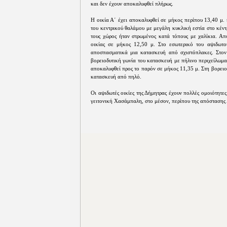
και δεν έχουν αποκαλυφθεί πλήρως.
Η οικία Α΄ έχει αποκαλυφθεί σε μήκος περίπου 13,40 μ.
του κεντρικού θαλάμου με μεγάλη κυκλική εστία στο κέντρ
τους χώρος ήταν στρωμένος κατά τόπους με χαλίκια. Απ
οικίας σε μήκος 12,50 μ. Στο εσωτερικό του αψιδωτο
αποσπασματικά μια κατασκευή από σχιστόπλακες. Στον 
βορειοδυτική γωνία του κατασκευή με πήλινο περιχείλωμα.
αποκαλυφθεί προς το παρόν σε μήκος 11,35 μ. Στη βορειο
κατασκευή από πηλό.
Οι αψιδωτές οικίες της Δήμητρας έχουν πολλές ομοιότητε
γειτονική Χασάμπαλη, στο μέσον, περίπου της απόστασης 