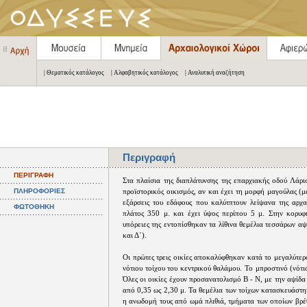
| Θεματικός κατάλογος
| Αλφαβητικός κατάλογος
| Αναλυτική αναζήτηση
Περιγραφή
ΠΕΡΙΓΡΑΦΗ
Στα πλαίσια της διαπλάτυνσης της επαρχιακής οδού Λάρ
ΠΛΗΡΟΦΟΡΙΕΣ
προϊστορικός οικισμός, αν και έχει τη μορφή μαγούλας 
εξάρσεις του εδάφους που καλύτπτουν λείψανα της αρχα
ΦΩΤΟΘΗΚΗ
πλάτος 350 μ. και έχει ύψος περίπου 5 μ. Στην κορυφή
υπόρειες της εντοπίσθηκαν τα λίθινα θεμέλια τεσσάρων α
και Δ΄).
Οι πρώτες τρεις οικίες αποκαλύφθηκαν κατά το μεγαλύτερ
νότιου τοίχου του κεντρικού θαλάμου. Το μπροστινό (νότ
Όλες οι οικίες έχουν προσανατολισμό Β - Ν, με την αψίδα
από 0,35 ως 2,30 μ. Τα θεμέλια των τοίχων κατασκευάστη
η ανωδομή τους από ωμά πλιθιά, τμήματα των οποίων βρ