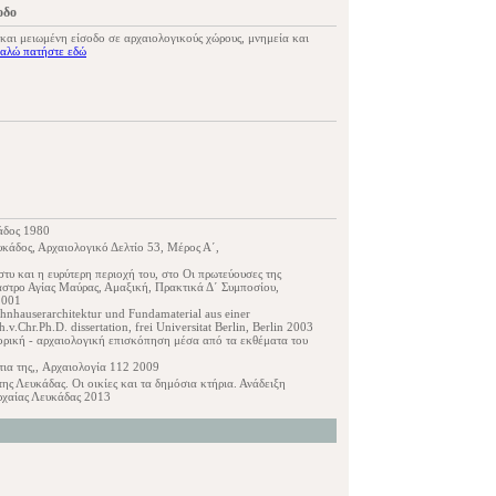
οδο
 και μειωμένη είσοδο σε αρχαιολογικούς χώρους, μνημεία και
αλώ πατήστε εδώ
κάδος 1980
υκάδος, Αρχαιολογικό Δελτίο 53, Μέρος Α΄,
τυ και η ευρύτερη περιοχή του, στο Οι πρωτεύουσες της
στρο Αγίας Μαύρας, Αμαξική, Πρακτικά Δ΄ Συμποσίου,
2001
ohnhauserarchitektur und Fundamaterial aus einer
h.v.Chr.Ph.D. dissertation, frei Universitat Berlin, Berlin 2003
τορική - αρχαιολογική επισκόπηση μέσα από τα εκθέματα του
τια της,, Αρχαιολογία 112 2009
ης Λευκάδας. Οι οικίες και τα δημόσια κτήρια. Ανάδειξη
αρχαίας Λευκάδας 2013