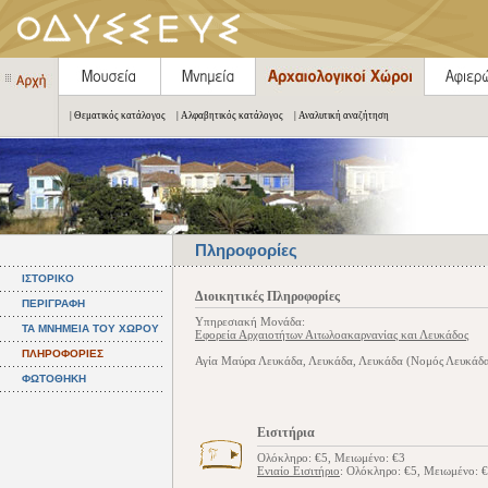
| Θεματικός κατάλογος
| Αλφαβητικός κατάλογος
| Αναλυτική αναζήτηση
Πληροφορίες
ΙΣΤΟΡΙΚΟ
Διοικητικές Πληροφορίες
ΠΕΡΙΓΡΑΦΗ
Υπηρεσιακή Μονάδα:
ΤΑ ΜΝΗΜΕΙΑ ΤΟΥ ΧΩΡΟΥ
Εφορεία Αρχαιοτήτων Αιτωλοακαρνανίας και Λευκάδος
ΠΛΗΡΟΦΟΡΙΕΣ
Αγία Μαύρα Λευκάδα, Λευκάδα, Λευκάδα (Νομός Λευκάδα
ΦΩΤΟΘΗΚΗ
Εισιτήρια
Ολόκληρο: €5, Μειωμένο: €3
Ενιαίο Εισιτήριο
: Ολόκληρο: €5, Μειωμένο: 