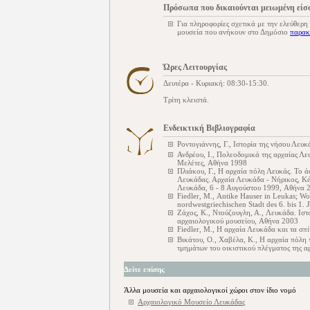
Πρόσωπα που δικαιούνται μειωμένη είσ
Για πληροφορίες σχετικά με την ελεύθερη
μουσεία που ανήκουν στο Δημόσιο
παρακ
Ώρες Λειτουργίας
Δευτέρα - Κυριακή: 08:30-15:30.
Τρίτη κλειστά.
Ενδεικτική Βιβλιογραφία
Ροντογιάννης, Γ., Ιστορία της νήσου Λευ
Ανδρέου, Ι., Πολεοδομικά της αρχαίας Λε
Μελέτες, Αθήνα 1998
Πλιάκου, Γ., Η αρχαία πόλη Λευκάς. Το άσ
Λευκάδας. Αρχαία Λευκάδα - Νήρικος, Κά
Λευκάδα, 6 - 8 Αυγούστου 1999, Αθήνα 
Fiedler, M., Antike Hauser in Leukas; W
nordwestgriechischen Stadt des 6. bis 1. J
Ζάχος, Κ., Ντούζουγλη, Α., Λευκάδα. Ισ
αρχαιολογικού μουσείου, Αθήνα 2003
Fiedler, M., Η αρχαία Λευκάδα και τα σπί
Βικάτου, Ο., Χαβέλα, Κ., Η αρχαία πόλη τ
τμημάτων του οικιστικού πλέγματος της 
Δείτε επίσης
Άλλα μουσεία και αρχαιολογικοί χώροι στον ίδιο νομό
Αρχαιολογικό Μουσείο Λευκάδας