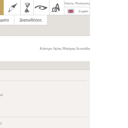
Χάρτης Πλοήγησης
English
Κάστρο Αγίας Μαύρας Λευκάδα
ς)
€3