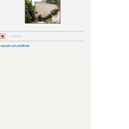
επόμενη
τογραφία για μεγέθυνση