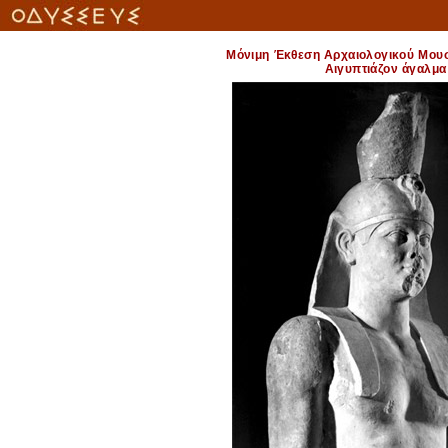
Μόνιμη Έκθεση Αρχαιολογικού Μου
Αιγυπτιάζον άγαλμα