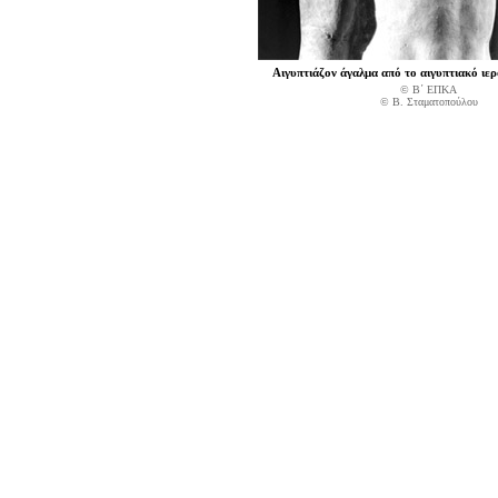
Αιγυπτιάζον άγαλμα από το αιγυπτιακό ιε
© Β΄ ΕΠΚΑ
© B. Σταματοπούλου