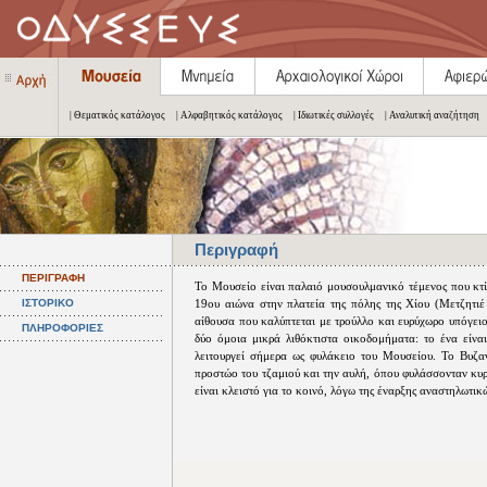
| Θεματικός κατάλογος
| Αλφαβητικός κατάλογος
| Ιδιωτικές συλλογές
| Αναλυτική αναζήτηση
Περιγραφή
ΠΕΡΙΓΡΑΦΗ
Το Μουσείο είναι παλαιό μουσουλμανικό τέμενος που κτ
ΙΣΤΟΡΙΚΟ
19ου αιώνα στην πλατεία της πόλης της Χίου (Μετζητιέ 
αίθουσα που καλύπτεται με τρούλλο και ευρύχωρο υπόγειο
ΠΛΗΡΟΦΟΡΙΕΣ
δύο όμοια μικρά λιθόκτιστα οικοδομήματα: το ένα είνα
λειτουργεί σήμερα ως φυλάκειο του Μουσείου. Το Βυζαν
προστώο του τζαμιού και την αυλή, όπου φυλάσσονταν κυρ
είναι κλειστό για το κοινό, λόγω της έναρξης αναστηλωτικ