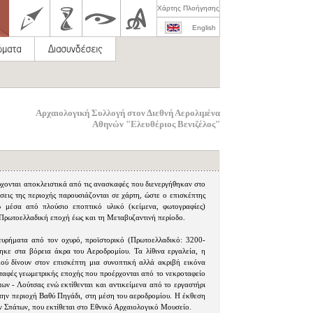
Χάρτης Πλοήγησης
English
Αρχαιολογική Συλλογή στον Διεθνή Αερολιμένα
Αθηνών "Ελευθέριος Βενιζέλος"
ρχονται αποκλειστικά από τις ανασκαφές που διενεργήθηκαν στο
σεις της περιοχής παρουσιάζονται σε χάρτη, ώστε ο επισκέπτης
ώ μέσα από πλούσιο εποπτικό υλικό (κείμενα, φωτογραφίες)
ν Πρωτοελλαδική εποχή έως και τη Μεταβυζαντινή περίοδο.
ευρήματα από τον οχυρό, προϊστορικό (Πρωτοελλαδικό: 3200-
ηκε στα βόρεια άκρα του Αεροδρομίου. Τα λίθινα εργαλεία, η
ού δίνουν στον επισκέπτη μια συνοπτική αλλά ακριβή εικόνα
 ταφές γεωμετρικής εποχής που προέρχονται από το νεκροταφείο
ων - Λούτσας ενώ εκτίθενται και αντικείμενα από το εργαστήρι
στην περιοχή Βαθύ Πηγάδι, στη μέση του αεροδρομίου. Η έκθεση
ων Σπάτων, που εκτίθεται στο Εθνικό Αρχαιολογικό Μουσείο.