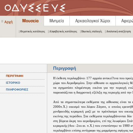
| Θεματικός κατάλογος
| Αλφαβητικός κατάλογος
| Ιδιωτικές συλλογές
| Αναλυτική αναζήτηση
Περιγραφή
ΠΕΡΙΓΡΑΦΗ
Η έκθεση περιλαμβάνει 177 αρχαία αντικεί?ενα που προέ
ΙΣΤΟΡΙΚΟ
χώρο του Αεροδρομίου. Στην αίθουσα οι αρχαιολογικές θέ
να σχηματίσει πληρέστερη εικόνα για την περιοχή εν
ΠΛΗΡΟΦΟΡΙΕΣ
παρουσιάζεται η διαχρονική εξέλιξη της περιοχής από τη
Από τα σημαντικότερα εκθέματα της αίθουσας είναι τα 
2000π.Χ.) οικισμό του λόφου Ζάγανι, ο οποίος ερευνήθ
χονδροειδής κεραμική μαζί με το πρόπλασμα του οικισμ
εκείνης της περιόδου. Στα εκθέματα περιλαμβάνονται δύο
στη βόρεια άκρη του αεροδρομίου, επί της λεωφόρου Σπάτ
κεραμικής (4ου -2ου αι. π.Χ.) που εντοπίστηκε το 1980 
περιλαμβάνει επίσης αντίγραφο της μαρμάρινης σφίγγας τ