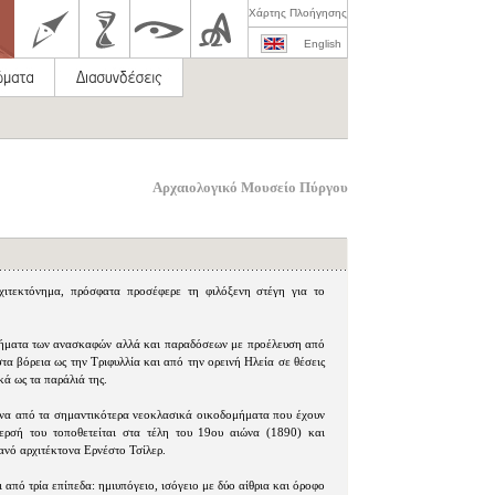
Χάρτης Πλοήγησης
English
Αρχαιολογικό Μουσείο Πύργου
χιτεκτόνημα, πρόσφατα προσέφερε τη φιλόξενη στέγη για το
ευρήματα των ανασκαφών αλλά και παραδόσεων με προέλευση από
στα βόρεια ως την Τριφυλλία και από την ορεινή Ηλεία σε θέσεις
κά ως τα παράλιά της.
 ένα από τα σημαντικότερα νεοκλασικά οικοδομήματα που έχουν
ερσή του τοποθετείται στα τέλη του 19ου αιώνα (1890) και
μανό αρχιτέκτονα Ερνέστο Τσίλερ.
ι από τρία επίπεδα: ημιυπόγειο, ισόγειο με δύο αίθρια και όροφο