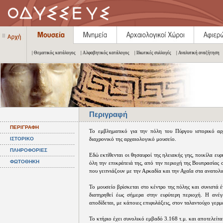
| Θεματικός κατάλογος
| Αλφαβητικός κατάλογος
| Ιδιωτικές συλλογές
| Αναλυτική αναζήτηση
Περιγραφή
ΠΕΡΙΓΡΑΦΗ
Το εμβληματικό για την πόλη του Πύργου ιστορικό αρ
ΙΣΤΟΡΙΚΟ
διαχρονικό της αρχαιολογικό μουσείο.
ΠΛΗΡΟΦΟΡΙΕΣ
Εδώ εκτίθενται οι θησαυροί της ηλειακής γης, ποικίλα 
ΦΩΤΟΘΗΚΗ
όλη την επικράτειά της, από την περιοχή της Βουπρασίας 
που γειτνιάζουν με την Αρκαδία και την Αχαΐα στα ανατολι
Το μουσείο βρίσκεται στο κέντρο της πόλης και συνιστά
διατηρηθεί έως σήμερα στην ευρύτερη περιοχή. Η ανέγ
αποδίδεται, με κάποιες επιφυλάξεις, στον ταλαντούχο γερ
Το κτήριο έχει συνολικό εμβαδό 3.168 τ.μ. και αποτελείτα