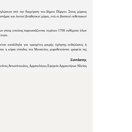
δηλώσεων υπό την διαχείριση του Δήμου Πύργου. Στους χώρους
στήρια και λοιποί βοηθητικοί χώροι, ενώ οι βασικοί εκθεσιακοί
ων στους οποίους παρουσιάζονται περίπου 1700 εκθέματα όλων
επτών.
είναι κατάλληλα για ορισμένες μικρής όχλησης εκδηλώσεις ή
ται η κύρια είσοδος του Μουσείου, χωροθετούνται γραφεία της
Συντάκτης
τίνος Αντωνόπουλος, Αρχαιολόγος Εφορεία Αρχαιοτήτων Ηλείας