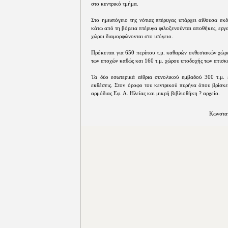
στο κεντρικό τμήμα.
Στο ημιυπόγειο της νότιας πτέρυγας υπάρχει αίθουσα εκ
κάτω από τη βόρεια πτέρυγα φιλοξενούνται αποθήκες, εργα
χώροι διαμορφώνονται στο ισόγειο.
Πρόκειται για 650 περίπου τ.μ. καθαρών εκθεσιακών χώρ
των εποχών καθώς και 160 τ.μ. χώρου υποδοχής των επισκ
Τα δύο εσωτερικά αίθρια συνολικού εμβαδού 300 τ.μ. 
εκθέσεις. Στον όροφο του κεντρικού πυρήνα όπου βρίσκε
αρμόδιας Εφ. Α. Ηλείας και μικρή βιβλιοθήκη ? αρχείο.
Κωνσταν