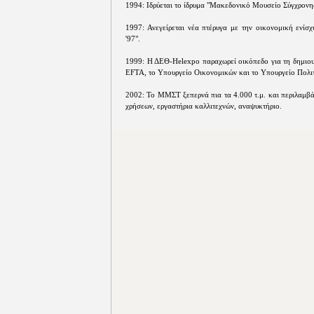
1994: Ιδρύεται το ίδρυμα "Μακεδονικό Μουσείο Σύγχρονης
1997: Ανεγείρεται νέα πτέρυγα με την οικονομική ενίσ
'97".
1999: Η ΔΕΘ-Helexpo παραχωρεί οικόπεδο για τη δημιου
ΕFΤΑ, το Υπουργείο Οικονομικών και το Υπουργείο Πολιτ
2002: Το ΜΜΣΤ ξεπερνά πια τα 4.000 τ.μ. και περιλαμβά
χρήσεων, εργαστήρια καλλιτεχνών, αναψυκτήριο.