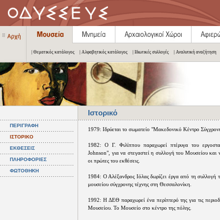
| Θεματικός κατάλογος
| Αλφαβητικός κατάλογος
| Ιδιωτικές συλλογές
| Αναλυτική αναζήτηση
Ιστορικό
ΠΕΡΙΓΡΑΦΗ
1979: Ιδρύεται το σωματείο "Μακεδονικό Κέντρο Σύγχρονη
ΙΣΤΟΡΙΚΟ
1982: Ο Γ. Φιλίππου παραχωρεί πτέρυγα του εργοστα
ΕΚΘΕΣΕΙΣ
Johnson", για να στεγαστεί η συλλογή του Μουσείου και
ΠΛΗΡΟΦΟΡΙΕΣ
οι πρώτες του εκθέσεις.
ΦΩΤΟΘΗΚΗ
1984: Ο Αλέξανδρος Ιόλας δωρίζει έργα από τη συλλογή τ
μουσείου σύγχρονης τέχνης στη Θεσσαλονίκη.
1992: Η ΔΕΘ παραχωρεί ένα περίπτερό της για τις περιοδ
Μουσείου. Το Μουσείο στο κέντρο της πόλης.