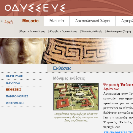
| Θεματικός κατάλογος
| Αλφαβητικός κατάλογος
| Ιδιωτικές συλλογές
| Αναλυτική αναζήτηση
Εκθέσεις
ΠΕΡΙΓΡΑΦΗ
Μόνιμες εκθέσεις
ΙΣΤΟΡΙΚΟ
Ψηφιακή Έκθεση
Αγώνων
ΕΚΘΕΣΕΙΣ
Αφιερωμένη στην Ισ
ΠΛΗΡΟΦΟΡΙΕΣ
ενταγμένη στο ομών
πρωτότυπο για τα ε
ΦΩΤΟΘΗΚΗ
μετατρέπει το σύνηθε
διαλέγεται επιτυχώς τ
Στιγμιότυπο εφαρμογής με θέμα την
αρχιτεκτονική εξέλιξη του ιερού του
Για την επίτευξη τ
Διός της Ολυμπίας.
Ψηφιακής Έκθεσης 
περιεχόμενο ...
επισκεφτείτε τη