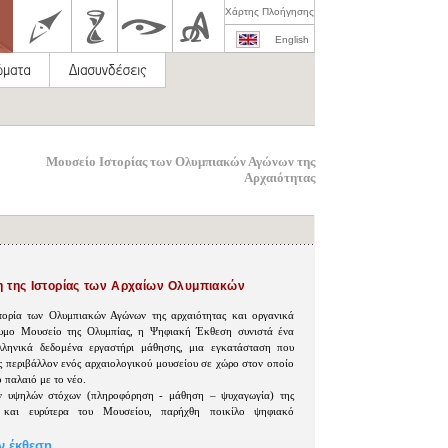
Χάρτης Πλοήγησης
English
Μουσείο Ιστορίας των Ολυμπιακών Αγώνων της
Αρχαιότητας
 της Ιστορίας των Αρχαίων Ολυμπιακών
τορία των Ολυμπιακών Αγώνων της αρχαιότητας και οργανικά
υμο Μουσείο της Ολυμπίας, η Ψηφιακή Έκθεση συνιστά ένα
λληνικά δεδομένα εργαστήρι μάθησης, μια εγκατάσταση που
ς περιβάλλον ενός αρχαιολογικού μουσείου σε χώρο στον οποίο
ο παλαιό με το νέο.
ων υψηλών στόχων (πληροφόρηση - μάθηση – ψυχαγωγία) της
και ευρύτερα του Μουσείου, παρήχθη ποικίλο ψηφιακό
ν έκθεση