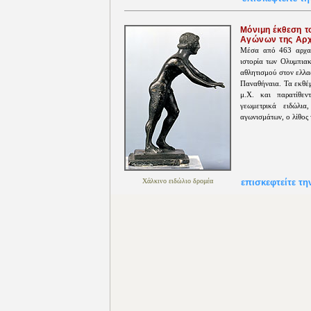
Μόνιμη έκθεση τ
Αγώνων της Αρχ
Μέσα από 463 αρχαία
ιστορία των Ολυμπιακ
αθλητισμού στον ελλα
Παναθήναια. Τα εκθέμ
μ.Χ. και παρατίθεν
γεωμετρικά ειδώλια
αγωνισμάτων, ο λίθος 
Χάλκινο ειδώλιο δρομέα
επισκεφτείτε τη