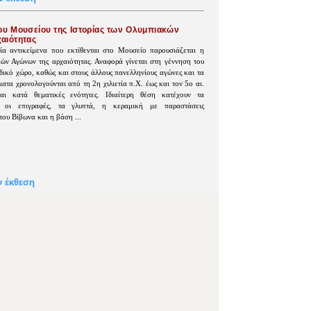
ου Μουσείου της Ιστορίας των Ολυμπιακών
αιότητας
 αντικείμενα που εκτίθενται στο Μουσείο παρουσιάζεται η
ών Αγώνων της αρχαιότητας. Αναφορά γίνεται στη γέννηση του
δικό χώρο, καθώς και στους άλλους πανελληνίους αγώνες και τα
ατα χρονολογούνται από τη 2η χιλιετία π.Χ. έως και τον 5ο αι.
ται κατά θεματικές ενότητες. Ιδιαίτερη θέση κατέχουν τα
, οι επιγραφές, τα γλυπτά, η κεραμική με παραστάσεις
του Βίβωνα και η βάση ...
ν έκθεση