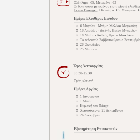
Ολόκληρο: €5, Μειωμένο: €3
Οι δικαιούχοι μειωμένου εισιτηρίου ή ελευθέ
Ενιαίο Εισιτήριο
: Ολόκληρο: €5, Μειωμένο: 
Ημέρες Ελευθέρας Εισόδου
6 Μαρτίου - Μνήμη Μελίνας Μερκούρη
18 Απριλίου - Διεθνής Ημέρα Μνημείων
18 Μαΐου - Διεθνής Ημέρα Μουσείων
Tο τελευταίο Σαββατοκύριακο Σεπτεμβρίο
28 Οκτωβρίου
25 Μαρτίου
Ώρες Λειτουργίας
08:30-15:30
Τρίτη κλειστή
Ημέρες Αργίας
1 Ιανουαρίου
1 Μαΐου
Κυριακή του Πάσχα
Χριστούγεννα, 25 Δεκεμβρίου
26 Δεκεμβρίου
Εξυπηρέτηση Επισκεπτών