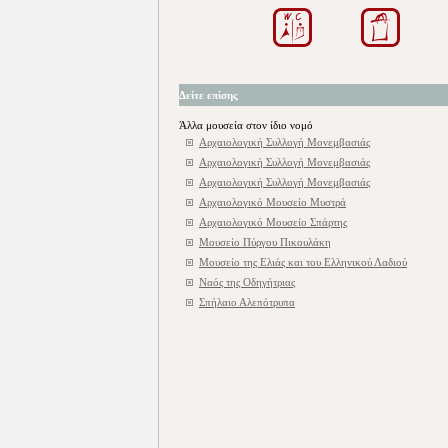
Δείτε επίσης
Άλλα μουσεία στον ίδιο νομό
Αρχαιολογική Συλλογή Μονεμβασιάς
Αρχαιολογική Συλλογή Μονεμβασιάς
Αρχαιολογική Συλλογή Μονεμβασιάς
Αρχαιολογικό Μουσείο Μυστρά
Αρχαιολογικό Μουσείο Σπάρτης
Μουσείο Πύργου Πικουλάκη
Μουσείο της Ελιάς και του Ελληνικού Λαδιού
Ναός της Οδηγήτριας
Σπήλαιο Αλεπότρυπα