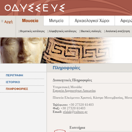
| Θεματικός κατάλογος
| Αλφαβητικός κατάλογος
| Ιδιωτικές συλλογές
| Αναλυτική αναζήτηση
Πληροφορίες
ΠΕΡΙΓΡΑΦΗ
Διοικητικές Πληροφορίες
ΙΣΤΟΡΙΚΟ
Υπηρεσιακή Μονάδα:
ΠΛΗΡΟΦΟΡΙΕΣ
Εφορεία Αρχαιοτήτων Λακωνίας
Πλατεία Ελκόμενου Χριστού, Κάστρο Μονεμβασίας, Μον
Τηλέφωνο:
+30 27320 61403
Φαξ:
+30 27320 61403
Email:
efalak@culture.gr
Εισιτήρια