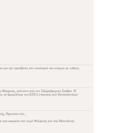
πα για την πρόσβαση στο εσωτερικό του ατόμων με ειδικές
ς Φλώρινας, απέναντι από τον Σιδηροδρομικό Σταθμό. Η
 με τα δρομολόγια του ΚΤΕΛ (τακτικά από Θεσσαλονίκη).
ανής, Πρεσπών κλπ.,
ία που αφορούν στο νομό Φλώρινας και στη Μακεδονία