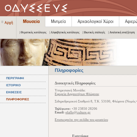
| Θεματικός κατάλογος
| Αλφαβητικός κατάλογος
| Ιδιωτικές συλλογές
| Αναλυτική αναζήτηση
Πληροφορίες
ΠΕΡΙΓΡΑΦΗ
Διοικητικές Πληροφορίες
ΙΣΤΟΡΙΚΟ
Υπηρεσιακή Μονάδα:
ΕΚΘΕΣΕΙΣ
Εφορεία Αρχαιοτήτων Φλώρινας
ΠΛΗΡΟΦΟΡΙΕΣ
Σιδηροδρομικού Σταθμού 8, Τ.Κ. 53100, Φλώρινα (Νομός 
Τηλέφωνο:
+30 23850 28206
Email:
efaflo@culture.gr
Επισκεφτείτε την σελίδα του μουσείου
Εισιτήρια