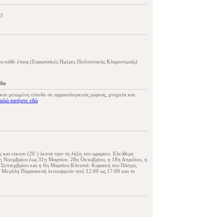
€3
υ κάθε έτους (Ευρωπαϊκές Ημέρες Πολιτιστικής Κληρονομιάς)
οδο
 και μειωμένη είσοδο σε αρχαιολογικούς χώρους, μνημεία και
αλώ πατήστε εδώ
 και είκοσι (20΄) λεπτά πριν τη λήξη του ωραρίου. Ελεύθερη
η Νοεμβρίου έως 31η Μαρτίου. 28η Οκτωβρίου, η 18η Απριλίου, η
 Σεπτεμβρίου και η 6η Μαρτίου Kλειστά: Κυριακή του Πάσχα,
η Μεγάλη Παρασκευή λειτουργούν από 12:00 ως 17:00 και το