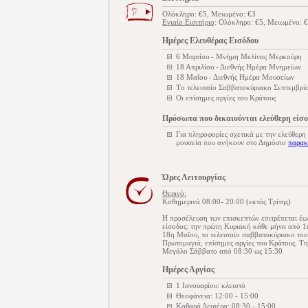
Ολόκληρο: €5, Μειωμένο: €3
Ενιαίο Εισιτήριο
: Ολόκληρο: €5, Μειωμένο: 
Ημέρες Ελευθέρας Εισόδου
6 Μαρτίου - Μνήμη Μελίνας Μερκούρη
18 Απριλίου - Διεθνής Ημέρα Μνημείων
18 Μαΐου - Διεθνής Ημέρα Μουσείων
Tο τελευταίο Σαββατοκύριακο Σεπτεμβρίο
Οι επίσημες αργίες του Κράτους
Πρόσωπα που δικαιούνται ελεύθερη είσ
Για πληροφορίες σχετικά με την ελεύθερη
μουσεία που ανήκουν στο Δημόσιο
παρακ
Ώρες Λειτουργίας
Θερινό:
Καθημερινά 08:00- 20:00 (εκτός Τρίτης)
Η προσέλευση των επισκεπτών επιτρέπεται έως
είσοδος: την πρώτη Κυριακή κάθε μήνα από 1
18η Μαΐου, το τελευταίο σαββατοκύριακο του
Πρωτομαγιά, επίσημες αργίες του Κράτους. Τ
Μεγάλο Σάββατο από 08:30 ως 15:30
Ημέρες Αργίας
1 Ιανουαρίου: κλειστό
Θεοφάνεια: 12:00 - 15:00
Καθαρά Δευτέρα: 08:30 - 15:00