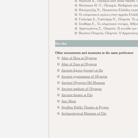
Mallwitz A., Olympia und Seine Bauten 
Herrmann H.-V., Olympia. Heiligtum un
Παπαχατζής Ν., Παυσανίου Ελλάδος περι
Οι ολυμπιακοί αγώνες στην αρχαία Ελλάδ
Γιαλούρη Α., Γιαλούρης Ν., Ολυμπία. Το 
Σπαθάρη Ε., Το ολυμπιακό πνεύμα, Αθήνα
Αραπογιάννη Ξ., Ολυμπία. Η κοιτίδα τω
Βικάτου Ολυμπία, Ολυμπία. Ο Αρχαιολογι
See also
Other monuments and museums in the same prefecture
Altar of Hera at Olympia
Altar of Zeus at Olympia
Ancient Agora (forum) at Ilis
Ancient gymnasium of Olympia
Ancient Olympia Old Museum
Ancient stadium of Olympia
Ancient theatre at Elis
Ano Moni
Apollon Public Theatre at Pyrgos
Archaeological Museum of Elis