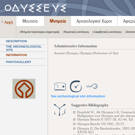
| Μνημεία παγκόσμιας κληρονομιάς
| Θεματικός κατάλογος
| Αλφαβητικός κατάλογος
| Αναλυτ
DESCRIPTION
Administrative Information
THE ARCHAEOLOGICAL
SITE
Ancient Olympia, Olympia (Prefecture of Ilia)
INFORMATION
PHOTOGALLERY
See archeological site information
Suggestive Bibliography
Dorpfeld W., Alt Olympia I-II, Untersuc
Heiligtumes von Olympia und der alteren
Olympia Bericht II 1937-38, 42-44, Taf.
Olympia Bericht VII 1961, 29-55
Olympia II, Die Baudenkmaler, 1892-18
XXVII-XLI