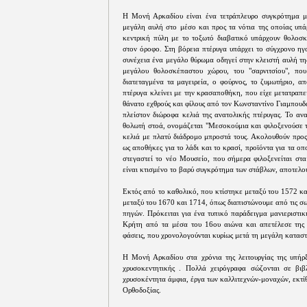
Η Μονή Αρκαδίου είναι ένα τετράπλευρο συγκρότημα με
μεγάλη αυλή στο μέσο και προς τα νότια της οποίας υπά
κεντρική πύλη με το τοξωτό διαβατικό υπάρχουν θολοσκ
στον όροφο. Στη βόρεια πτέρυγα υπάρχει το σύγχρονο ηγ
συνέχεια ένα μεγάλο θύρωμα οδηγεί στην κλειστή αυλή τη
μεγάλου θολοσκέπαστου χώρου, του "σαρνιτσίου", πο
διατεταγμένα τα μαγειρεία, ο φούρνος, το ζυμωτήριο, α
πτέρυγα κλείνει με την κρασαποθήκη, που είχε μετατραπε
θάνατο εχθρούς και φίλους από τον Κωνσταντίνο Γιαμπουδά
πλείστον διώροφα κελιά της ανατολικής πτέρυγας. Το ανα
θολωτή στοά, ονομάζεται "Μεσοκούμια και φιλοξενούσε τ
κελιά με πλατύ διάδρομο μπροστά τους. Ακολουθούν προς
ως αποθήκες για το λάδι και το κρασί, προϊόντα για τα ο
στεγαστεί το νέο Μουσείο, που σήμερα φιλοξενείται στα
είναι κτισμένο το βαρύ συγκρότημα των στάβλων, αποτελο
Εκτός από το καθολικό, που κτίστηκε μεταξύ του 1572 κ
μεταξύ του 1670 και 1714, όπως διαπιστώνουμε από τις σω
πηγών. Πρόκειται για ένα τυπικό παράδειγμα μανιεριστικ
Κρήτη από τα μέσα του 16ου αιώνα και απετέλεσε της 
φάσεις, που χρονολογούνται κυρίως μετά τη μεγάλη κατασ
Η Μονή Αρκαδίου στα χρόνια της λειτουργίας της υπήρξ
χρυσοκεντητικής . Πολλά χειρόγραφα σώζονται σε βιβ
χρυσοκέντητα άμφια, έργα των καλλιτεχνών-μοναχών, εκτί
Ορθοδοξίας.