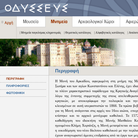
| Μνημεία παγκόσμιας κληρονομιάς
| Θεματικός κατάλογος
| Αλφαβητικός κατάλογος
| Αναλυτ
Περιγραφή
ΠΕΡΙΓΡΑΦΗ
Η Μονή του Αρκαδίου, αφιερωμένη στη μνήμη της Μ
ΠΛΗΡΟΦΟΡΙΕΣ
Σωτήρα και των αγίων Κωνσταντίνου και Ελένης, έχει ιδι
το πλέον χαρακτηριστικό παράδειγμα της Κρητικής Αναγέ
ΦΩΤΟΘΗΚΗ
λόγω της έντονης συμμετοχής της στους απελευθερωτι
κρητικών, με αποκορύφωμα την πολιορκία και την
κλεισμένων σε αυτή υπερασπιστών το 1866. Τα πρώτα βεβ
για τη Μονή ανάγονται στις αρχές του 16ου αιώνα, εποχ
κτίστηκε και το αρχικό μονόχωρο καθολικό. Το 15
καθοδήγηση του ιδιοκτήτη της Μονής Ματθαίου Κα
ηγουμένου Κλήμη Χορτάτζη, η Μονή μετατρέπεται σε κοιν
η οικοδόμηση του νέου δίκλιτου καθολικού με την περίλ
έχουν αναγνωριστεί άμεσες επιδράσεις από τα έργα των μεγ