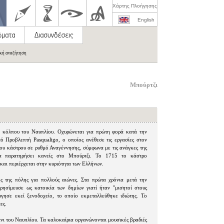
Χάρτης Πλοήγησης
English
ική αναζήτηση
Μπούρτζι
υ κόλπου του Ναυπλίου. Οχυρώνεται για πρώτη φορά κατά την
ό Προβλεπτή Pasqualigo, ο οποίος ανέθεσε τις εργασίες στον
ου κάστρου σε ρυθμό Αναγέννησης, σύμφωνα με τις ανάγκες της
 να παρατηρήσει κανείς στο Μπούρτζι. Το 1715 το κάστρο
και περιέρχεται στην κυριότητα των Ελλήνων.
 της πόλης για πολλούς αιώνες. Στα πρώτα χρόνια μετά την
ησίμευσε ως κατοικία των δημίων γιατί ήταν "μισητοί στους
ργησε εκεί ξενοδοχείο, το οποίο εκμεταλλεύθηκε ιδιώτης. Το
ες.
άνι του Ναυπλίου. Τα καλοκαίρια οργανώνονται μουσικές βραδιές