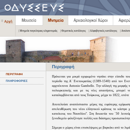
| Μνημεία παγκόσμιας κληρονομιάς
| Θεματικός κατάλογος
| Αλφαβητικός κατάλογος
| Αναλυτ
Περιγραφή
ΠΕΡΙΓΡΑΦΗ
Πρόκειται για μικρό οχυρωμένο νησάκι στην είσοδο το
ΠΛΗΡΟΦΟΡΙΕΣ
περίοδο της Α΄ Ενετοκρατίας (1389-1540) από τον Ενετ
αρχιτέκτονα Antonio Gambello. Την αλλαγή της μορφής τ
πολιορκητικής και με τις νέες απαιτήσεις, μπορεί
καταλαμβάνεται από τους Τούρκους, μέχρι το 1822, οπότε 
Αποτελούσε αναπόσπαστο μέρος της ευρύτερης οχύρωσης
απελευθέρωση του νέου ελληνικού κράτους το κάστρο χρ
κατοίκους του Ναυπλίου". Στη δεκαετία του ΄50 λειτού
ξενοδοχείο φιλοξένησε πολλές και διάσημες προσωπικότητ
Σήμερα ο χώρος είναι επισκέψιμος με βαρκάκι από το λιμ