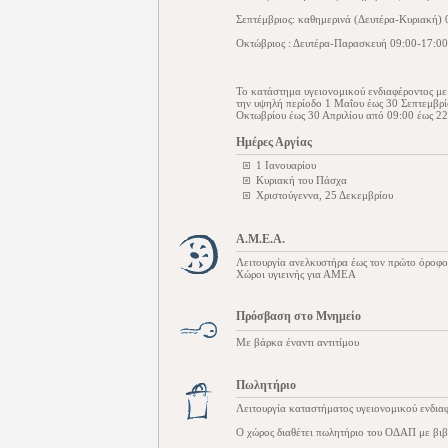
Σεπτέμβριος: καθημερινά (Δευτέρα-Κυριακή) 
Οκτώβριος : Δευτέρα-Παρασκευή 09:00-17:00,
Το κατάστημα υγειονομικού ενδιαφέροντος με 
την υψηλή περίοδο 1 Μαΐου έως 30 Σεπτεμβρί
Οκτωβρίου έως 30 Απριλίου από 09:00 έως 22
Ημέρες Αργίας
1 Ιανουαρίου
Κυριακή του Πάσχα
Χριστούγεννα, 25 Δεκεμβρίου
Α.Μ.Ε.Α.
Λειτουργία ανελκυστήρα έως τον πρώτο όροφο
Χώροι υγιεινής για ΑΜΕΑ
Πρόσβαση στο Μνημείο
Με βάρκα έναντι αντιτίμου
Πωλητήριο
Λειτουργία καταστήματος υγειονομικού ενδια
Ο χώρος διαθέτει πωλητήριο του ΟΔΑΠ με βιβ