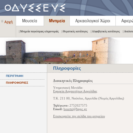
| Μνημεία παγκόσμιας κληρονομιάς
| Θεματικός κατάλογος
| Αλφαβητικός κατάλογος
| Αναλυτ
Πληροφορίες
ΠΕΡΙΓΡΑΦΗ
Διοικητικές Πληροφορίες
ΠΛΗΡΟΦΟΡΙΕΣ
Υπηρεσιακή Μονάδα:
Εφορεία Αρχαιοτήτων Αργολίδας
Τ.Κ. 211 00, Ναύπλιο, Αργολίδα (Νομός Αργολίδας)
Τηλέφωνο:
2752027575
Email:
bourtzi@hppc.gr
Επισκεφτείτε την σελίδα του μνημείου