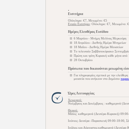
.
Εισιτήρια
Ολόκληρο: €7, Μειωμένο: €5
Ενιαίο Εισιτήριο
: Ολόκληρο: €7, Μειωμένο: 
Ημέρες Ελευθέρας Εισόδου
6 Μαρτίου - Μνήμη Μελίνας Μερκούρη
18 Απριλίου - Διεθνής Ημέρα Μνημείων
18 Μαΐου - Διεθνής Ημέρα Μουσείων
Tο τελευταίο Σαββατοκύριακο Σεπτεμβρίο
Πρώτη και τρίτη Κυριακή κάθε μήνα από
28 Οκτωβρίου
Πρόσωπα που δικαιούνται μειωμένη είσ
Για πληροφορίες σχετικά με την ελεύθερη
μουσεία που ανήκουν στο Δημόσιο
παρακ
Ώρες Λειτουργίας
Χειμερινό:
Νοέμβριος και Δεκέμβριος : καθημερινά (Δευ
Θερινό:
Μάϊος: καθημερινά (Δευτέρα-Κυριακή) 09:00
Ιούνιος: Δευτέρα -Παρασκευή 09:00-18:00, Σ
Ιούλιος και Αύγουστος:καθημερινά (Δευτέρα-