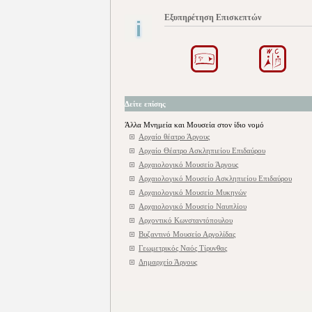
Εξυπηρέτηση Επισκεπτών
Δείτε επίσης
Άλλα Μνημεία και Μουσεία στον ίδιο νομό
Αρχαίο θέατρο Άργους
Αρχαίο Θέατρο Ασκληπιείου Επιδαύρου
Αρχαιολογικό Μουσείο Άργους
Αρχαιολογικό Μουσείο Ασκληπιείου Επιδαύρου
Αρχαιολογικό Μουσείο Μυκηνών
Αρχαιολογικό Μουσείο Ναυπλίου
Αρχοντικό Κωνσταντόπουλου
Βυζαντινό Μουσείο Αργολίδας
Γεωμετρικός Ναός Τίρυνθας
Δημαρχείο Άργους