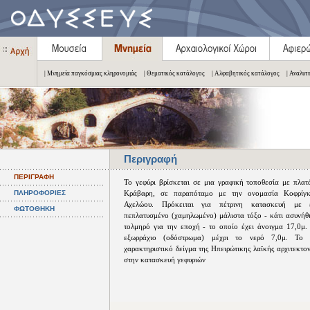
| Μνημεία παγκόσμιας κληρονομιάς
| Θεματικός κατάλογος
| Αλφαβητικός κατάλογος
| Αναλυτ
Περιγραφή
ΠΕΡΙΓΡΑΦΗ
Το γεφύρι βρίσκεται σε μια γραφική τοποθεσία με πλατά
ΠΛΗΡΟΦΟΡΙΕΣ
Κράβαρη, σε παραπόταμο με την ονομασία Κοφρίγκ
Αχελώου. Πρόκειται για πέτρινη κατασκευή με έ
ΦΩΤΟΘΗΚΗ
πεπλατυσμένο (χαμηλωμένο) μάλιστα τόξο - κάτι ασυνήθι
τολμηρό για την εποχή - το οποίο έχει άνοιγμα 17,0μ.
εξωρράχιο (οδόστρωμα) μέχρι το νερό 7,0μ. Το γ
χαρακτηριστικό δείγμα της Ηπειρώτικης λαϊκής αρχιτεκτον
στην κατασκευή γεφυριών