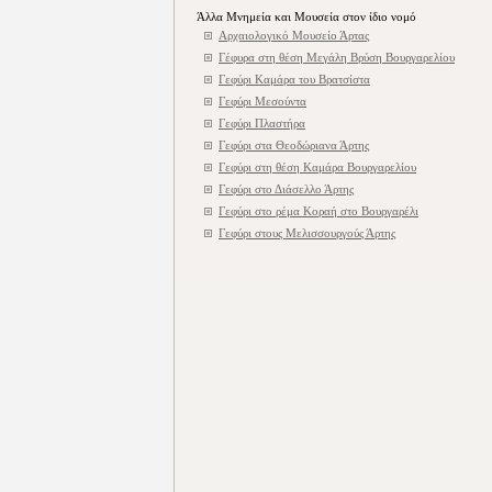
Άλλα Μνημεία και Μουσεία στον ίδιο νομό
Αρχαιολογικό Μουσείο Άρτας
Γέφυρα στη θέση Μεγάλη Βρύση Βουργαρελίου
Γεφύρι Καμάρα του Βρατσίστα
Γεφύρι Μεσούντα
Γεφύρι Πλαστήρα
Γεφύρι στα Θεοδώριανα Άρτης
Γεφύρι στη θέση Καμάρα Βουργαρελίου
Γεφύρι στο Διάσελλο Άρτης
Γεφύρι στο ρέμα Κοραή στο Βουργαρέλι
Γεφύρι στους Μελισσουργούς Άρτης