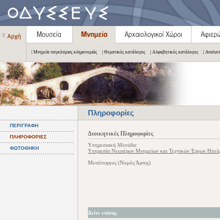
| Μνημεία παγκόσμιας κληρονομιάς
| Θεματικός κατάλογος
| Αλφαβητικός κατάλογος
| Αναλυτ
Πληροφορίες
ΠΕΡΙΓΡΑΦΗ
Διοικητικές Πληροφορίες
ΠΛΗΡΟΦΟΡΙΕΣ
Υπηρεσιακή Μονάδα:
ΦΩΤΟΘΗΚΗ
Υπηρεσία Νεωτέρων Μνημείων και Τεχνικών Έργων Ηπείρο
Μεσόπυργος (Νομός Άρτης)
Δείτε επίσης