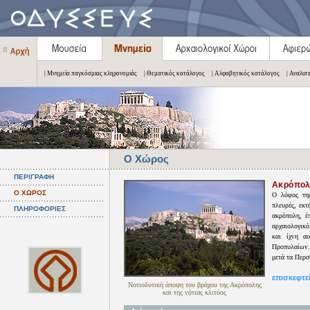
| Μνημεία παγκόσμιας κληρονομιάς
| Θεματικός κατάλογος
| Αλφαβητικός κατάλογος
| Αναλυτ
Ο Χώρος
ΠΕΡΙΓΡΑΦΗ
Ακρόπολ
Ο ΧΩΡΟΣ
Ο λόφος της
πλευρές, εκ
ΠΛΗΡΟΦΟΡΙΕΣ
ακρόπολη, έ
αρχαιολογικό
και ίχνη α
Προπυλαίων. 
μετά τα Περσ
επισκεφτε
Νοτιοδυτική άποψη του βράχου της Ακρόπολης
και της νότιας κλιτύος