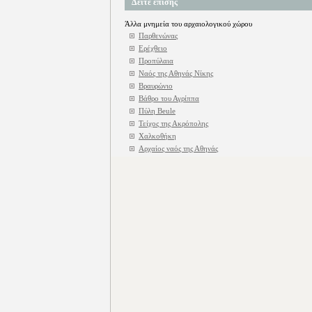
Δείτε επίσης
Άλλα μνημεία του αρχαιολογικού χώρου
Παρθενώνας
Ερέχθειο
Προπύλαια
Ναός της Αθηνάς Νίκης
Βραυρώνιο
Βάθρο του Αγρίππα
Πύλη Beule
Τείχος της Ακρόπολης
Χαλκοθήκη
Αρχαίος ναός της Αθηνάς