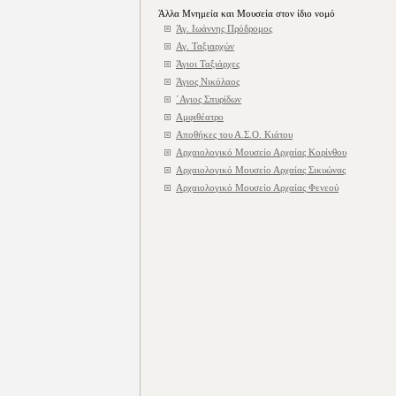
Άλλα Μνημεία και Μουσεία στον ίδιο νομό
Άγ. Ιωάννης Πρόδρομος
Αγ. Ταξιαρχών
Άγιοι Ταξιάρχες
Άγιος Νικόλαος
΄Αγιος Σπυρίδων
Αμφιθέατρο
Αποθήκες του Α.Σ.Ο. Κιάτου
Αρχαιολογικό Μουσείο Αρχαίας Κορίνθου
Αρχαιολογικό Μουσείο Αρχαίας Σικυώνας
Αρχαιολογικό Μουσείο Αρχαίας Φενεού