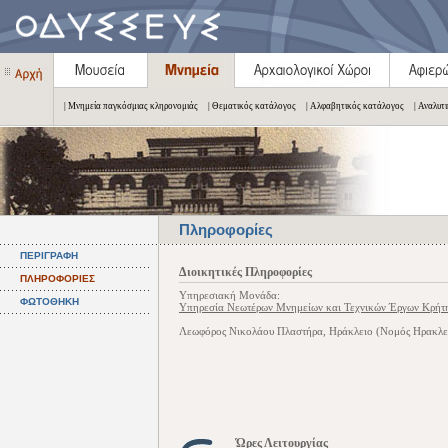
| Μνημεία παγκόσμιας κληρονομιάς
| Θεματικός κατάλογος
| Αλφαβητικός κατάλογος
| Αναλυτ
Πληροφορίες
ΠΕΡΙΓΡΑΦΗ
Διοικητικές Πληροφορίες
ΠΛΗΡΟΦΟΡΙΕΣ
Υπηρεσιακή Μονάδα:
ΦΩΤΟΘΗΚΗ
Υπηρεσία Νεωτέρων Μνημείων και Τεχνικών Έργων Κρήτ
Λεωφόρος Νικολάου Πλαστήρα, Ηράκλειο (Νομός Ηρακλε
Ώρες Λειτουργίας