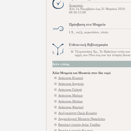
Χειμερινό:
Από 1η Νοεμβρίου έως 31 Μαρτίου 2010:
08:30-15:00
Πρόσβαση στο Μνημείο
Ι.Χ., πεζή, αεροπλάνο, πλοίο.
Ενδεικτική Βιβλιογραφία
Τζομπανάκη Χρ., Το Ηράκλειο εντός των τ
αρχές του 19ου έως και την τέταρτη δεκαε
Δείτε επίσης
Άλλα Μνημεία και Μουσεία στον ίδιο νομό
Ανάκτορο Kνωσού
Ανάκτορο Αρχανών
Ανάκτορο Γαλατά
Ανάκτορο Μαλιων
Ανάκτορο Μαλίων
Ανάκτορο Φαιστού
Ανεξερεύνητη Οικία Κνωσού
Αρχαιολογικό Μουσείο Ηρακλείου
Βασιλική έπαυλη Αγίας Τριάδας
Βασιλική έπαυλη Κνωσού