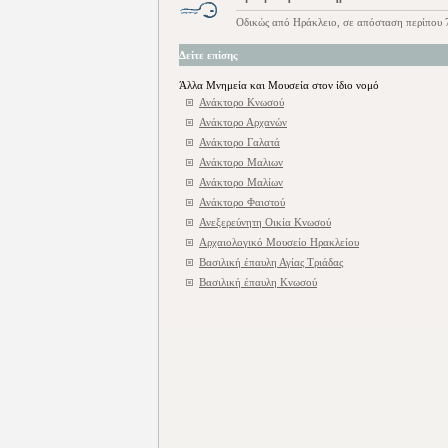
Οδικώς από Ηράκλειο, σε απόσταση περίπου 7
Δείτε επίσης
Άλλα Μνημεία και Μουσεία στον ίδιο νομό
Ανάκτορο Kνωσού
Ανάκτορο Αρχανών
Ανάκτορο Γαλατά
Ανάκτορο Μαλιων
Ανάκτορο Μαλίων
Ανάκτορο Φαιστού
Ανεξερεύνητη Οικία Κνωσού
Αρχαιολογικό Μουσείο Ηρακλείου
Βασιλική έπαυλη Αγίας Τριάδας
Βασιλική έπαυλη Κνωσού