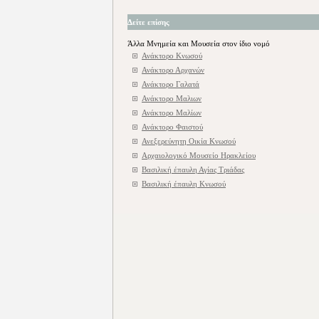
Δείτε επίσης
Άλλα Μνημεία και Μουσεία στον ίδιο νομό
Ανάκτορο Kνωσού
Ανάκτορο Αρχανών
Ανάκτορο Γαλατά
Ανάκτορο Μαλιων
Ανάκτορο Μαλίων
Ανάκτορο Φαιστού
Ανεξερεύνητη Οικία Κνωσού
Αρχαιολογικό Μουσείο Ηρακλείου
Βασιλική έπαυλη Αγίας Τριάδας
Βασιλική έπαυλη Κνωσού