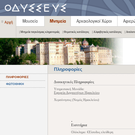
| Μνημεία παγκόσμιας κληρονομιάς
| Θεματικός κατάλογος
| Αλφαβητικός κατάλογος
| Αναλυτ
Πληροφορίες
ΠΛΗΡΟΦΟΡΙΕΣ
Διοικητικές Πληροφορίες
ΦΩΤΟΘΗΚΗ
Υπηρεσιακή Μονάδα:
Εφορεία Αρχαιοτήτων Ηρακλείου
Χερσόνησος (Νομός Ηρακλείου)
.
Εισιτήρια
Ολόκληρο: €Είσοδος ελεύθερη