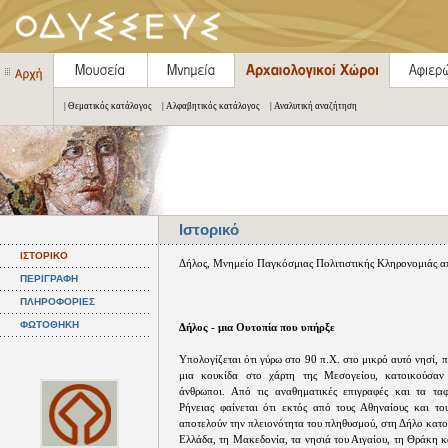
| Θεματικός κατάλογος
| Αλφαβητικός κατάλογος
| Αναλυτική αναζήτηση
Ιστορικό
ΙΣΤΟΡΙΚΟ
Δήλος, Μνημείο Παγκόσμιας Πολιτιστικής Κληρονομιάς α
ΠΕΡΙΓΡΑΦΗ
ΠΛΗΡΟΦΟΡΙΕΣ
ΦΩΤΟΘΗΚΗ
Δήλος - μια Ουτοπία που υπήρξε
Υπολογίζεται ότι γύρω στο 90 π.Χ. στο μικρό αυτό νησί, π
μια κουκίδα στο χάρτη της Μεσογείου, κατοικούσαν
άνθρωποι. Από τις αναθηματικές επιγραφές και τα τα
Ρήνειας φαίνεται ότι εκτός από τους Αθηναίους και το
αποτελούν την πλειονότητα του πληθυσμού, στη Δήλο κατ
Ελλάδα, τη Μακεδονία, τα νησιά του Αιγαίου, τη Θράκη 