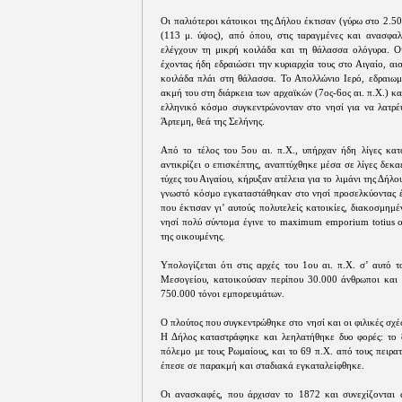
Οι παλιότεροι κάτοικοι της Δήλου έκτισαν (γύρω στο 2.50
(113 μ. ύψος), από όπου, στις ταραγμένες και ανασφαλ
ελέγχουν τη μικρή κοιλάδα και τη θάλασσα ολόγυρα. Ο
έχοντας ήδη εδραιώσει την κυριαρχία τους στο Αιγαίο, 
κοιλάδα πλάι στη θάλασσα. Το Απολλώνιο Ιερό, εδραιωμ
ακμή του στη διάρκεια των αρχαϊκών (7ος-6ος αι. π.Χ.) κα
ελληνικό κόσμο συγκεντρώνονταν στο νησί για να λατρέ
Άρτεμη, θεά της Σελήνης.
Από το τέλος του 5ου αι. π.Χ., υπήρχαν ήδη λίγες κατ
αντικρίζει ο επισκέπτης, αναπτύχθηκε μέσα σε λίγες δεκαε
τύχες του Αιγαίου, κήρυξαν ατέλεια για το λιμάνι της Δήλο
γνωστό κόσμο εγκαταστάθηκαν στο νησί προσελκύοντας έ
που έκτισαν γι’ αυτούς πολυτελείς κατοικίες, διακοσμημ
νησί πολύ σύντομα έγινε το maximum emporium totius or
της οικουμένης.
Υπολογίζεται ότι στις αρχές του 1ου αι. π.Χ. σ’ αυτό 
Μεσογείου, κατοικούσαν περίπου 30.000 άνθρωποι και ό
750.000 τόνοι εμπορευμάτων.
Ο πλούτος που συγκεντρώθηκε στο νησί και οι φιλικές σχέ
Η Δήλος καταστράφηκε και λεηλατήθηκε δυο φορές: το 
πόλεμο με τους Ρωμαίους, και το 69 π.Χ. από τους πειρα
έπεσε σε παρακμή και σταδιακά εγκαταλείφθηκε.
Οι ανασκαφές, που άρχισαν το 1872 και συνεχίζονται 