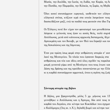
Μυσία, την Αιολίδα, την Ιωνία, τη Λυδία, την Καρία, τη 
την Πισιδία, την Παμφυλία, την Κιλικία, τη Συρία, τη Μηδ
Όλοι αυτοί συνυπάρχουν ειρηνικά, υιοθετούν τον ελλην
ελληνικά σπίτια, κτίζουν ιερά στα οποία λατρεύουν του
διασκεδάζουν μαζί, ενώ τα παιδιά τους φοιτούν στο ίδιο Γυ
Οι Έλληνες ποτέ δεν είχαν τον φανατισμό των μονοθεϊστι
λάτρευε ο γείτονάς τους ήταν κι αυτός θεός, πολύ συχν
Απόλλωνας, μετά από κάποιους αρχικούς δισταγμούς, δέχετα
Αρποκράτη και τον Άνουβι, με τον Θεό του Ισραήλ και το
της Ασκαλώνος και της Ιάμνειας.
Έτσι για πρώτη ίσως φορά στην ανθρώπινη ιστορία σ’ αυτ
λαοί της Μεσογείου. Τα πλοία που έφταναν διαρκώς στα 
ανθρώπους και νέα και ιδέες από όλες σχεδόν τις παραλι
μικρή γειτονιά γύρω από τη Μεσόγειο που τους ένωνε κα
Δύση της δράσης και της προόδου συναντώνται με την Ελλά
κι η καρδιά συνυπάρχουν αρμονικά, όπου η αγάπη της ζωή
Σύντομη ιστορία της Δήλου
Η Δήλος, μια βραχονησίδα, μόλις 5 χμ. μήκους και 13
γεννήθηκε ο Απόλλωνας και η Άρτεμις, δύο από τους πι
καρδιά του Αιγαίου, στο κέντρο των Κυκλάδων που σχηματ
ο Καλλίμαχος (3ος αι. π.Χ.), δηλαδή βωμό και κέντρο των