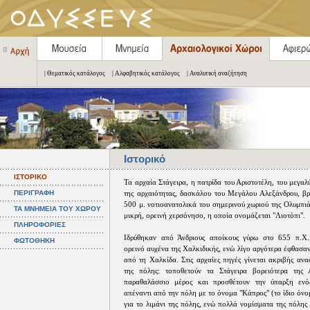
| Θεματικός κατάλογος
| Αλφαβητικός κατάλογος
| Αναλυτική αναζήτηση
Ιστορικό
ΙΣΤΟΡΙΚΟ
Τα αρχαία Στάγειρα, η πατρίδα του Αριστοτέλη, του μεγα
ΠΕΡΙΓΡΑΦΗ
της αρχαιότητας, δασκάλου του Μεγάλου Αλεξάνδρου, βρ
500 μ. νοτιοανατολικά του σημερινού χωριού της Ολυμπι
ΤΑ ΜΝΗΜΕΙΑ ΤΟΥ ΧΩΡΟΥ
μικρή, ορεινή χερσόνησο, η οποία ονομάζεται "Λιοτόπι".
ΠΛΗΡΟΦΟΡΙΕΣ
Ιδρύθηκαν από Άνδριους αποίκους γύρω στο 655 π.Χ.
ΦΩΤΟΘΗΚΗ
ορεινό αυχένα της Χαλκιδικής, ενώ λίγο αργότερα έφθασαν
από τη Χαλκίδα. Στις αρχαίες πηγές γίνεται ακριβής αν
της πόλης: τοποθετούν τα Στάγειρα βορειότερα της
παραθαλάσσιο μέρος και προσθέτουν την ύπαρξη ενό
απέναντι από την πόλη με το όνομα "Κάπρος" (το ίδιο όνο
για το λιμάνι της πόλης, ενώ πολλά νομίσματα της πόλη