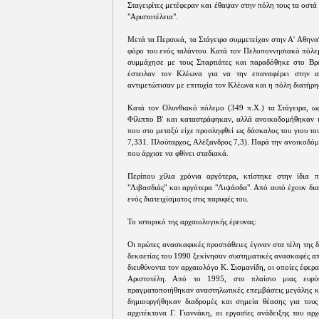
Σταγειρίτες μετέφεραν και έθαψαν στην πόλη τους τα οστά
"Αριστοτέλεια".
Μετά τα Περσικά, τα Στάγειρα συμμετείχαν στην Α' Αθηνα
φόρο του ενός ταλάντου. Κατά τον Πελοποννησιακό πόλεμ
συμμάχησε με τους Σπαρτιάτες και παραδόθηκε στο Βρα
έστειλαν τον Κλέωνα για να την επαναφέρει στην α
αντιμετώπισαν με επιτυχία τον Κλέωνα και η πόλη διατήρη
Κατά τον Ολυνθιακό πόλεμο (349 π.Χ.) τα Στάγειρα, ω
Φίλιππο Β' και καταστράφηκαν, αλλά ανοικοδομήθηκαν κ
που στο μεταξύ είχε προσληφθεί ως δάσκαλος του γιου τ
7,331. Πλούταρχος, Αλέξανδρος 7,3). Παρά την ανοικοδό
που άρχισε να φθίνει σταδιακά.
Περίπου χίλια χρόνια αργότερα, κτίστηκε στην ίδια 
"Λιβασδιάς" και αργότερα "Λιψάσδα". Από αυτό έχουν δι
ενός διατειχίσματος στις παρυφές του.
Το ιστορικό της αρχαιολογικής έρευνας:
Οι πρώτες ανασκαφικές προσπάθειες έγιναν στα τέλη της δ
δεκαετίας του 1990 ξεκίνησαν συστηματικές ανασκαφές α
διευθύνοντα τον αρχαιολόγο Κ. Σισμανίδη, οι οποίες έφερα
Αριστοτέλη. Από το 1995, στο πλαίσιο μιας ευρύ
πραγματοποιήθηκαν αναστηλωτικές επεμβάσεις μεγάλης κλ
δημιουργήθηκαν διαδρομές και σημεία θέασης για τους
αρχιτέκτονα Γ. Γιαννάκη, οι εργασίες ανάδειξης του α