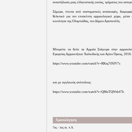
αναστήλωση μιας ελληνιστικής οικίας, τμήματος του υστερο
Σήμερα, έπειτα από συστηματικές ανασκαφές, διαμορφώ
θελκτικό για τον επισκέπτη αρχαιολογικό χώρο, μέσα σ
κοινότητα της Ολυμπιάδας, του Δήμου Αριστοτέλη.
Μπορείτε να δείτε τα Αρχαία Στάγειρα στην αρχαι
Εφορείας Αρχαιοτήτων Χαλκιδικής και Αγίου Όρους, 2016:
https://www.youtube.com/watch?v=RKtq7fNJV7s
και με αγγλικούς υπότιτλους:
https://www.youtube.com/watch?v=QMnTQWsb47k
Χρονολόγηση
7ος - 1ος αι. π.Χ.