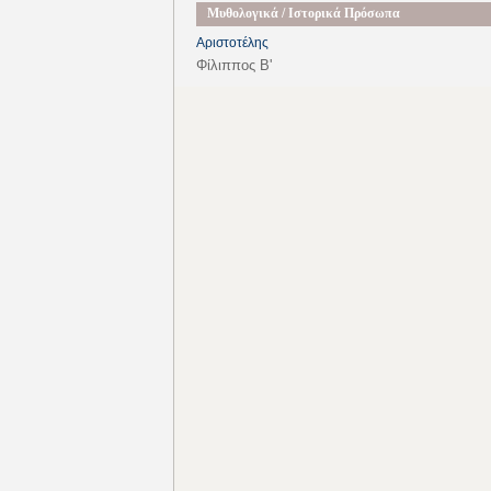
Μυθολογικά / Ιστορικά Πρόσωπα
Αριστοτέλης
Φίλιππος Β'