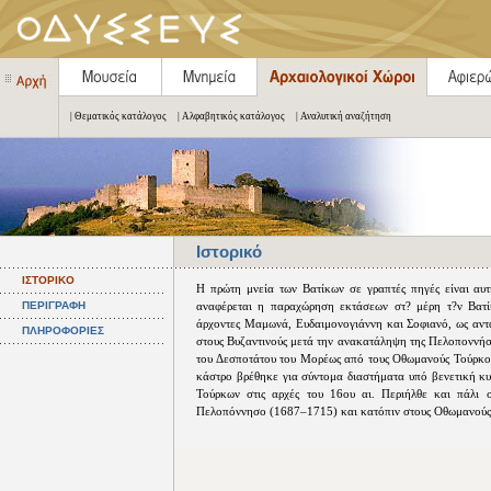
| Θεματικός κατάλογος
| Αλφαβητικός κατάλογος
| Αναλυτική αναζήτηση
Ιστορικό
ΙΣΤΟΡΙΚΟ
Η πρώτη μνεία των Βατίκων σε γραπτές πηγές είναι αυ
ΠΕΡΙΓΡΑΦΗ
αναφέρεται η παραχώρηση εκτάσεων στ? μέρη τ?ν Βατί
άρχοντες Μαμωνά, Ευδαιμονογιάννη και Σοφιανό, ως αντά
ΠΛΗΡΟΦΟΡΙΕΣ
στους Βυζαντινούς μετά την ανακατάληψη της Πελοποννήσ
του Δεσποτάτου του Μορέως από τους Οθωμανούς Τούρκου
κάστρο βρέθηκε για σύντομα διαστήματα υπό βενετική κυ
Τούρκων στις αρχές του 16ου αι. Περιήλθε και πάλι σ
Πελοπόννησο (1687–1715) και κατόπιν στους Οθωμανούς 