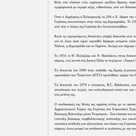
θέση στα πλαίσια ενός ευρύτερου σχεδίου ίδρυσης στρ
οχυρωματικά με ισχυρά τείχη, πιθανότατα, από τον Κάσσα
Όταν ο Δημήτριος ο Πολιορκητής το 294 π.Χ. ίδρυσε την
Γορίτσας συνοικίστηκε στην πόλη της Δημητριάδας. Το 25
από τότε ο λόφος της Γορίτσας δεν ξανακατοικήθηκε.
Κατά τις προηγούμενες δεκαετίες υπήρξε δυσκολία από το
για το λόγο αυτό είχαν προταθεί διάφορα ονόματα πόλε
Νήλεια, η Δημητριάδα και το Ορμίνιο. Ακόμη και σήμερα 
Το 1931 οι Θ. Πολυζώης και Ν. Βασιλάκος στους δυτικο
τάφους, ενώ κοντά στη Δυτική Πύλη το λεγόμενο «Ταφικό
Τη δεκαετία του 1960 στην πεδιάδα της Αγριάς (εγκατασ
εργοστάσιο των Τσιμέντων-ΑΓΕΤ) ερευνήθηκε τμήμα του Α
Τη δεκαετία του 1970 ο ιστορικός, B.C. Bakhuizen, κ
αποτύπωση των τειχών, του πολεοδομικού ιστού και των 
στη μελέτη της.
Ο συνδυασμός της θέσης της αρχαίας πόλης με το φυσικ
Αρχαιολογικού Χώρου της Γορίτσας στο Ευρωπαϊκό Έργο
Βιώσιμης Ανάπτυξης μέσω Τουρισμού». Στα πλαίσια του κ
επίτευξη βιώσιμης περιβαλλοντικής ανάπτυξης του οικολ
συνολική ανάδειξη και αξιοποίηση του λόφου της Γορίτσα
πάρκου, όπου μπορεί να συνδυαστεί ο περίπατος με την α