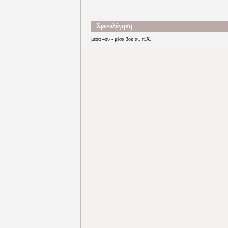
Χρονολόγηση
μέσα 4ου - μέσα 3ου αι. π.Χ.