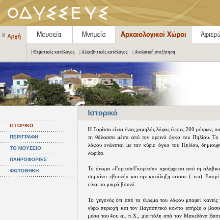
| Θεματικός κατάλογος
| Αλφαβητικός κατάλογος
| Αναλυτική αναζήτηση
Ιστορικό
ΙΣΤΟΡΙΚΟ
Η Γορίτσα είναι ένας χαμηλός λόφος ύψους 200 μέτρων, π
ΠΕΡΙΓΡΑΦΗ
τη θάλασσα μέσα από τον ορεινό όγκο του Πηλίου. Το
λόφου ενώνεται με τον κύριο όγκο του Πηλίου, δημιουρ
ΤΟ ΜΟΥΣΕΙΟ
λωρίδα.
ΠΛΗΡΟΦΟΡΙΕΣ
To όνομα «Γορίτσα/Γκορίτσα» προέρχεται από τη σλαβικ
ΦΩΤΟΘΗΚΗ
σημαίνει «βουνό» και την κατάληξη «ιτσα» (–ica). Επομ
είναι το μικρό βουνό.
Το γεγονός ότι από το ύψωμα του λόφου μπορεί κανείς 
γύρω περιοχή και τον Παγασητικό κόλπο υπήρξε ο βασικό
μέσα του 4ου αι. π.Χ., μια πόλη από τον Μακεδόνα Βασι