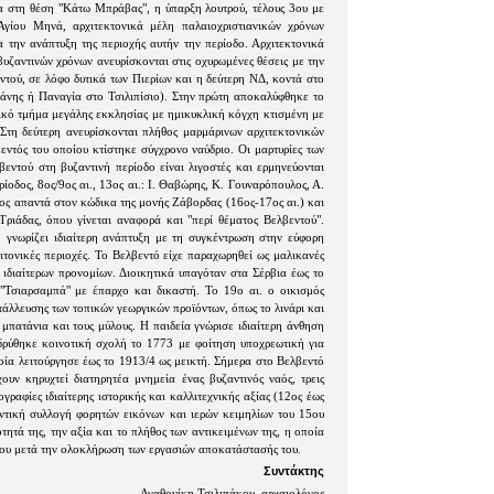
α στη θέση "Κάτω Μπράβας", η ύπαρξη λουτρού, τέλους 3ου με
Αγίου Μηνά, αρχιτεκτονικά μέλη παλαιοχριστιανικών χρόνων
α την ανάπτυξη της περιοχής αυτήν την περίοδο. Αρχιτεκτονικά
υζαντινών χρόνων ανευρίσκονται στις οχυρωμένες θέσεις με την
ντού, σε λόφο δυτικά των Πιερίων και η δεύτερη ΝΔ, κοντά στο
νης ή Παναγία στο Τσιλιπίσιο). Στην πρώτη αποκαλύφθηκε το
λικό τμήμα μεγάλης εκκλησίας με ημικυκλική κόγχη κτισμένη με
Στη δεύτερη ανευρίσκονται πλήθος μαρμάρινων αρχιτεκτονικών
ντός του οποίου κτίστηκε σύγχρονο ναύδριο. Οι μαρτυρίες των
βεντού στη βυζαντινή περίοδο είναι λιγοστές και ερμηνεύονται
ίοδος, 8ος/9ος αι., 13ος αι.: Ι. Θαβώρης, Κ. Γουναρόπουλος, Α.
ος απαντά στον κώδικα της μονής Ζάβορδας (16ος-17ος αι.) και
ριάδας, όπου γίνεται αναφορά και "περί θέματος Βελβεντού".
 γνωρίζει ιδιαίτερη ανάπτυξη με τη συγκέντρωση στην εύφορη
ειτονικές περιοχές. Το Βελβεντό είχε παραχωρηθεί ως μαλικανές
 ιδιαίτερων προνομίων. Διοικητικά υπαγόταν στα Σέρβια έως το
"Τσιαρσαμπά" με έπαρχο και δικαστή. Το 19ο αι. ο οικισμός
τάλλευσης των τοπικών γεωργικών προϊόντων, όπως το λινάρι και
 μπατάνια και τους μύλους. Η παιδεία γνώρισε ιδιαίτερη άνθηση
 ιδρύθηκε κοινοτική σχολή το 1773 με φοίτηση υποχρεωτική για
ποία λειτούργησε έως το 1913/4 ως μεικτή. Σήμερα στο Βελβεντό
υν κηρυχτεί διατηρητέα μνημεία ένας βυζαντινός ναός, τρεις
γραφίες ιδιαίτερης ιστορικής και καλλιτεχνικής αξίας (12ος έως
ντική συλλογή φορητών εικόνων και ιερών κειμηλίων του 15ου
τητά της, την αξία και το πλήθος των αντικειμένων της, η οποία
είου μετά την ολοκλήρωση των εργασιών αποκατάστασής του.
Συντάκτης
Αγαθονίκη Τσιλιπάκου, αρχαιολόγος