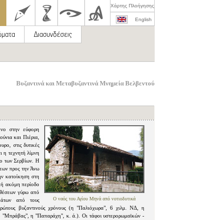
Χάρτης Πλοήγησης
English
Βυζαντινά και Μεταβυζαντινά Μνημεία Βελβεντού
ένο στην εύφορη
ύνια και Πιέρια,
ρο, στις δυτικές
ι η τεχνητή λίμνη
ρο των Σερβίων. Η
σεων προς την Άνω
ην κατοίκηση στη
κή ακόμη περίοδο
 θέσεων γύρω από
Ο ναός του Αγίου Μηνά από νοτιοδυτικά
μάτων από τους
πρώτους βυζαντινούς χρόνους (η "Παλιόχωρα", 6 χιλμ. ΝΔ, η
 "Μπράβας", η "Παπαράχη", κ. ά.). Οι τάφοι υστερορωμαϊκών -