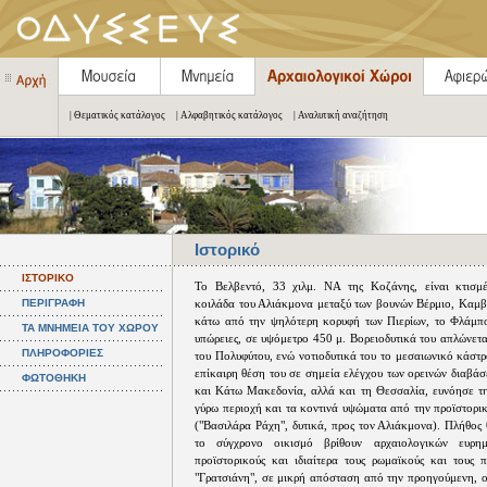
| Θεματικός κατάλογος
| Αλφαβητικός κατάλογος
| Αναλυτική αναζήτηση
Ιστορικό
ΙΣΤΟΡΙΚΟ
Το Βελβεντό, 33 χιλμ. ΝΑ της Κοζάνης, είναι κτισμ
ΠΕΡΙΓΡΑΦΗ
κοιλάδα του Αλιάκμονα μεταξύ των βουνών Βέρμιο, Καμβο
κάτω από την ψηλότερη κορυφή των Πιερίων, το Φλάμπου
ΤΑ ΜΝΗΜΕΙΑ ΤΟΥ ΧΩΡΟΥ
υπώρειες, σε υψόμετρο 450 μ. Βορειοδυτικά του απλώνετα
ΠΛΗΡΟΦΟΡΙΕΣ
του Πολυφύτου, ενώ νοτιοδυτικά του το μεσαιωνικό κάστ
επίκαιρη θέση του σε σημεία ελέγχου των ορεινών διαβά
ΦΩΤΟΘΗΚΗ
και Κάτω Μακεδονία, αλλά και τη Θεσσαλία, ευνόησε τ
γύρω περιοχή και τα κοντινά υψώματα από την προϊστορι
("Βασιλάρα Ράχη", δυτικά, προς τον Αλιάκμονα). Πλήθος
το σύγχρονο οικισμό βρίθουν αρχαιολογικών ευρη
προϊστορικούς και ιδιαίτερα τους ρωμαϊκούς και τους 
"Γρατσιάνη", σε μικρή απόσταση από την προηγούμενη, ο