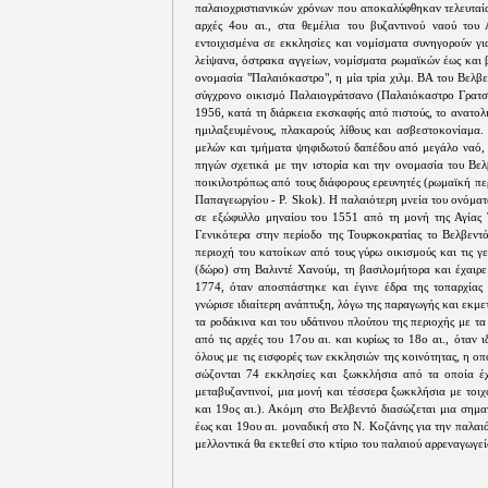
παλαιοχριστιανικών χρόνων που αποκαλύφθηκαν τελευταί
αρχές 4ου αι., στα θεμέλια του βυζαντινού ναού του 
εντοιχισμένα σε εκκλησίες και νομίσματα συνηγορούν γι
λείψανα, όστρακα αγγείων, νομίσματα ρωμαϊκών έως και β
ονομασία "Παλαιόκαστρο", η μία τρία χιλμ. ΒΑ του Βελβε
σύγχρονο οικισμό Παλαιογράτσανο (Παλαιόκαστρο Γρατσά
1956, κατά τη διάρκεια εκσκαφής από πιστούς, το ανατο
ημιλαξευμένους, πλακαρούς λίθους και ασβεστοκονίαμα. 
μελών και τμήματα ψηφιδωτού δαπέδου από μεγάλο ναό, ε
πηγών σχετικά με την ιστορία και την ονομασία του Βελ
ποικιλοτρόπως από τους διάφορους ερευνητές (ρωμαϊκή περ
Παπαγεωργίου - P. Skok). Η παλαιότερη μνεία του ονόματ
σε εξώφυλλο μηναίου του 1551 από τη μονή της Αγίας Τ
Γενικότερα στην περίοδο της Τουρκοκρατίας το Βελβεντό
περιοχή του κατοίκων από τους γύρω οικισμούς και τις γ
(δώρο) στη Βαλιντέ Χανούμ, τη βασιλομήτορα και έχαιρε
1774, όταν αποσπάστηκε και έγινε έδρα της τοπαρχίας 
γνώρισε ιδιαίτερη ανάπτυξη, λόγω της παραγωγής και εκμε
τα ροδάκινα και του υδάτινου πλούτου της περιοχής με τα
από τις αρχές του 17ου αι. και κυρίως το 18ο αι., όταν
όλους με τις εισφορές των εκκλησιών της κοινότητας, η ο
σώζονται 74 εκκλησίες και ξωκκλήσια από τα οποία έχο
μεταβυζαντινοί, μια μονή και τέσσερα ξωκκλήσια με τοιχο
και 19ος αι.). Ακόμη στο Βελβεντό διασώζεται μια σημα
έως και 19ου αι. μοναδική στο Ν. Κοζάνης για την παλαιό
μελλοντικά θα εκτεθεί στο κτίριο του παλαιού αρρεναγωγ